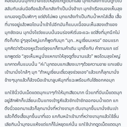
คือตอนนั้นมุกกะว่าจะโชว์ให้ลุงแกดูเต็มที่เลย มุกแกล้งทำเป็นดูทีวีไป
สลับกับเล่นมือถือแล้วก็แกลังทำเป็นนั่งอ้าขา มุกชำเรืองมองเห็นลุง
แกมองดูเป็นพักๆ แต่ยังไม่พอ มุกแกล้งทำเป็นกินน้ำหกใส่เสื้อ เสื้อ
ที่บางอยู่แล้วพอโดนน้ำเข้าไปอีกมันก็แนบเนื้อจนเห็นสองเต้าของ
มุกชัดเจน มุกนั่งโชว์ฃแบบนั้นจนร่องหีเริ่มจะแฉะ แต่สิ่งที่มุกนึกไม่
ถึงก็เกิด จู่ๆลุงใหญ่แกก็พูดกับมุก “มุก…หนูเงี่ยนเหรอ” ตอนแรก
มุกคิดว่าตัวเองหูแว๊วแต่ลุงแกก็ถามคำเดิม มุกอึ้งกับ คำถามแก แต่
แกพูดต่อ “ลุงเห็นหนูนั่งแหกขาให้ลุงดูตั้งนานแล้ว” พอโดนลุงใหญ่
แกคาดคั้นแบบนั้น “ค่ะ”มุกตอบแกเสียงเบาๆด้วยความอาย แกเขยิบ
เข้ามานั่งใกล้ๆ มุก “ถ้าหนูเงี่ยนเดี๋ยวลุงช่วยเอง”แล้วแกก็ลุกมานั่ง
ข้างๆมุกแล้วก็ล้วงมือเข้ามาลูบหีมุกที่แฉะพร้อมกับไซ้ซอกคอมุก
แกใช้นิ้วบีบเม็ดแตดมุกเบาๆทำให้มุกเสียวมาก นิ้วแกที่บีบเม็แตดมุก
อยู่สักพักก็เปลี่ยนเป็นแทงเข้ารูหีแล้วชักเข้าชักออกจนน้ำแตก แก
ดึงนิ้วออกมาแล้วก็ลุกมานั่งที่หว่างขามุก ดันขามุกขึ้นมานั่งชันเข่า
แล้วก็ดึงเสื้อมุกขึ้นมาที่เอว แกก้มหน้าเข้ามาที่หว่างขามุกแล้วใช้ลิ้น
เลียกินน้ำมุกจนแห้งแต่แกก็ไม่หยุดแค่นั้น แกใช้ปากดูดเม็ดแตดมุก