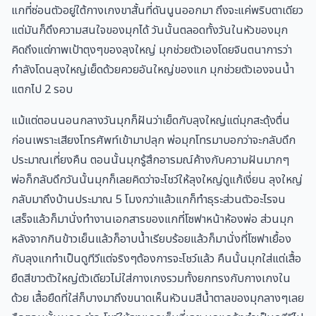
แกที่ซ่อนตัวอยู่ใต้กางเกงขาสั้นที่ดันนูนออกมา ถึงจะแค่พริบตาเดียว
แต่มันก็ดึงความสนใจของมุกได้ วันนั้นตลอดทั้งวันในหัวของมุก
คิดถึงแต่ภาพเป้าตุงๆของลุงใหญ่ มุกช่วยตัวเองโดยจินตนาการว่า
กำลังโดนลุงใหญ่เย็ดด้วยควยอันใหญ่ของแก มุกช่วยตัวเองจนน้ำ
แตกไป 2 รอบ
แม้แต่ตอนนอนกลางวันมุกก็ฝันว่าเย็ดกับลุงใหญ่แต่มุกสะดุ้งตื่น
ก่อนเพราะเสียงโทรศัพท์เข้ามาปลุก พ่อมุกโทรมาบอกว่าจะกลับดึก
ประมาณเที่ยงคืน ตอนนั้นมุกรู้สึกอารมณ์ค้างกับความฝันมากๆ
พ่อก็กลับดึกวันนั้นมุกก็เลยคิดว่าจะโชว์ให้ลุงใหญ่ดูแก้เงี่ยน ลุงใหญ่
กลับมาถึงบ้านประมาณ 5 โมงกว่าแล้วแกก็ทำธุระส่วนตัวอะไรจน
เสร็จแล้วก็มานั่งทำงานเอกสารของแกที่โซฟาหน้าห้องพ่อ ส่วนมุก
หลังจากกินข้าวเย็นแล้วก็อาบน้ำเรียบร้อยแล้วก็มานั่งที่โซฟาเยื้อง
กับลุงแกทำเป็นดูทีวีแต่จริงๆต้องการจะโชว์แล้ว คืนนั้นมุกใส่แต่เสื้อ
ยืดสีขาวตัวใหญ่ตัวเดียวไม่ใส่กางเกงรวมทั้งยกทรงกับกางเกงใน
ด้วย เสื้อยืดที่ใส่ก็บางมาถึงขนาดเห็นหัวนมสีน้ำตาลของมุกลางๆเลย