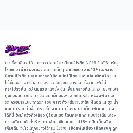
เล่าเรื่องเสียว 18+ แจกวาปสุดเสียว นิยายอีโรติก NC18 ยินดีต้อนรับสู่
โลกของ
เล่าเรื่องเสียว
กามจัดเต็มๆ! ถ้าคุณชอบ
วาป18+
แจกวาป
นิยายอีโรติก
ประสบการณ์เย็ด
หนังโป๊ไทย
และ
คลิปเย็ดจริง
แบบ
ไม่เซ็นเซอร์ มาที่นี่เลย เรื่องราวสุดเงี่ยนกลางคืน เริ่มจากแฟนใส่
กระโปรงสั้น
โชว์
นมสวย
เด้งดึ๋ง ฉัน
เงี่ยนกลางคืน
ไม่ไหว เธอคุกเข่า
ดูดควย
แบบจัดเต็ม แล้วโดน
เย็ดแรงๆ
จากด้านหลัง
หีร้อนฟิต
ตอด
รัด
ควยยาว
แน่นทุกดอก เธอ
ครางดัง
เสียวจนขาสั่น
หีตอด
ไม่หยุด
น้ำ
แตกคาหี
จนน้ำเงี่ยนไหลเยิ้ม
อ่านเล่าเรื่องเสียว เย็ดแฟนเสียว ต่อ
ได้ที่นี่
ยังมี
สวิงกิ้งเสียว
ชู้ร้อนแรง
โดนกระแทก
แบบจัดเต็ม เสียง
ครางดัง
ปนกันทั้งห้อง
กามจัด
สุดขีด
แจกวาป18+ คลิปเย็ดจริง
เพิ่มเติม
ที่นี่รวมทุกอย่างไว้ครบ ไม่ว่าจะ
เย็ดแฟนเสียว
เย็ดแรงๆ
ดูด