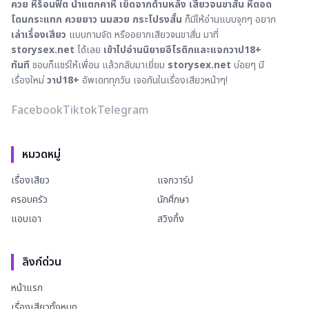
ควย
หีร้อนฟิต
น้ำแตกคาหี
เย็ดจากด้านหลัง
เสียวจนขาสั่น
หีตอด
โดนกระแทก
ควยยาว
นมสวย
กระโปรงสั้น
ก็มีให้อ่านแบบจุกๆ อยาก
เล่าเรื่องเสียว
แบบกามจัด หรืออยากเสียวจนขาสั่น มาที่
storysex.net
ได้เลย
เข้าไปอ่านนิยายอีโรติกและแจกวาป18+
ทันที
ชอบก็แชร์ให้เพื่อน แล้วกลับมาเยี่ยม
storysex.net
บ่อยๆ มี
เรื่องใหม่
วาป18+
อัพเดททุกวัน เจอกันในเรื่องเสียวหน้าๆ!
Facebook
Tiktok
Telegram
หมวดหมู่
เรื่องเสียว
แจกวาร์ป
ครอบครัว
นักศึกษา
แอบเอา
สวิงกิ้ง
ลิงก์ด่วน
หน้าแรก
เรื่องเสียวทั้งหมด