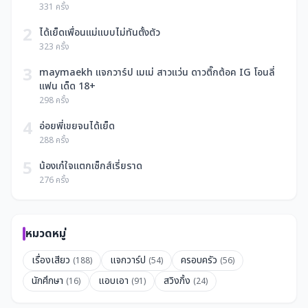
331 ครั้ง
2
ได้เย็ดเพื่อนแม่แบบไม่ทันตั้งตัว
323 ครั้ง
3
maymaekh แจกวาร์ป เมเม่ สาวแว่น ดาวติ๊กต้อค IG โอนลี่
แฟน เด็ด 18+
298 ครั้ง
4
อ่อยพี่เขยจนได้เย็ด
288 ครั้ง
5
น้องเก๋ใจแตกเซ็กส์เรี่ยราด
276 ครั้ง
หมวดหมู่
เรื่องเสียว
แจกวาร์ป
ครอบครัว
(188)
(54)
(56)
นักศึกษา
แอบเอา
สวิงกิ้ง
(16)
(91)
(24)