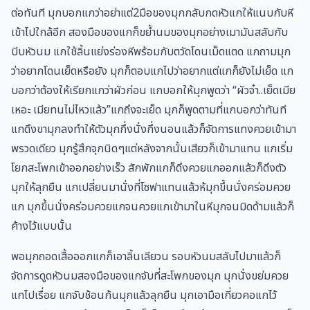
ต่อทันที มุกบอกแกว่าอย่าแต่2มือของมุกกลับกดหัวแกให้แนบกับหี
เข้าไปใกล้อีก สองมือของแกก็ขย้ำนมของมุกอย่างเมามันสลับกับ
บีบหัวนม แกใช้ลิ้นแย่งร่องหีพร้อมกับตวัดโดนเม็ดแตด แกถามมุก
ว่าอยากโดนเย็ดหรือยัง มุกก็ตอบแกไปว่าอยากแต่แกก็ยังไม่เย็ด แก
บอกว่าต้องให้เรียกแกว่าผัวก่อน แกบอกให้มุกพูดว่า “ผัวจ๋า..เย็ดเมีย
เหอะ เมียทนไม่ไหวแล้ว”แกถึงจะเย็ด มุกก็พูดตามที่แกบอกว่าทันที
แกดึงขามุกลงทำให้ตัวมุกกึ่งนั่งกึ่งนอนแล้วก็จัดการแทงควยเข้ามา
พรวดเดียว มุกรู้สึกจุกนิดๆแต่หลังจากนั้นเสียวก็เข้ามาแทน แกเริ่ม
โยกสะโพกเข้าออกอย่างเร็ว สักพักแกก็ดึงควยแกออกแล้วก็ดึงตัว
มุกให้ลุกยืน แกเปลี่ยนมานั่งที่โซฟาแทนแล้วห้มุกขึ้นนั่งคร่อมควย
แก มุกขึ้นนั่งคร่อมควยแกจนควยแกเข้ามาในหีมุกจนมิดด้ามแล้วก็
ค้างไว้แบบนั้น
พอมุกถอดเสื้อออกแกก็เอาลิ้นเลียวน รอบหัวนมสลับไปมาแล้วก็
จัดการดูดหัวนมสองมือของแกจับที่สะโพกของมุก มุกนั่งขย่มควย
แกไปเรื่อย แกจับช้อนก้นมุกแล้วลุกยืน มุกเอามือเกี่ยวคอแกไว้