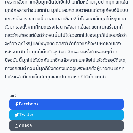
เพราะกลัวตก แกอุ้มมุกเดินไปเย็ดไป แกก้มหน้ามาจูบปากมุก แกเย็ด
มุกอีกหลายท่าจนแตกใน มุกไม่เคยคิดเลยว่าคนแก่อายุเกือบ60แบบ
แกจะแข็งแรงขนาดนี้ ตลอดเวลาเกือบ2ชั่วโมงแกเย็ดมุกไม่หยุดเลย
ตัวมุกเองตั้งหากที่หมดแรงก่อน หลังจากเย็ดสดแตกในเสร็จมุกก็
กลัวว่าจะท้องแต่ยังดีว่าตอนนั้นไม่ใช่ช่วงตกไข่ของมุกก็ไม่เลยกลัวว่า
จะท้อง ลุงใหญ่แกยังพูดติด ตลกว่า ถ้าท้องแกก็จะรับผิดชอบเอง
หลังจากวันนั้นมุกก็เย็ดกับลุงใหญ่อีกหลายครั้งในหลายๆที่ แต่
ปัจจุบันนี้มุกไม่ได้เย็ดกับแกอีกแล้วเพราะแกเสียไปแล้วด้วยอุบัติเหตุ
ทางรถยนต์ ตอนนี้มุกก็ยังคิดถึงแกอยู่เพราะแกคือผู้ชายคนแรกที่
ไม่ใช่แฟนที่เคยเย็ดกับมุกและเป็นคนแรกที่ได้เย็ดแตกใน
แชร์:
Facebook
Twitter
คัดลอก