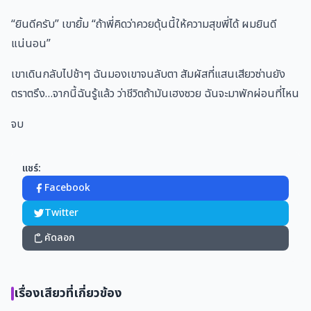
“ยินดีครับ” เขายิ้ม “ถ้าพี่คิดว่าควยดุ้นนี้ให้ความสุขพี่ได้ ผมยินดี
แน่นอน”
เขาเดินกลับไปช้าๆ ฉันมองเขาจนลับตา สัมผัสที่แสนเสียวซ่านยัง
ตราตรึง…จากนี้ฉันรู้แล้ว ว่าชีวิตถ้ามันเฮงซวย ฉันจะมาพักผ่อนที่ไหน
จบ
แชร์:
Facebook
Twitter
คัดลอก
เรื่องเสียวที่เกี่ยวข้อง