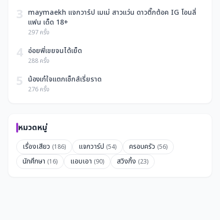
3
maymaekh แจกวาร์ป เมเม่ สาวแว่น ดาวติ๊กต้อค IG โอนลี่
แฟน เด็ด 18+
297 ครั้ง
4
อ่อยพี่เขยจนได้เย็ด
288 ครั้ง
5
น้องเก๋ใจแตกเซ็กส์เรี่ยราด
276 ครั้ง
หมวดหมู่
เรื่องเสียว
แจกวาร์ป
ครอบครัว
(186)
(54)
(56)
นักศึกษา
แอบเอา
สวิงกิ้ง
(16)
(90)
(23)