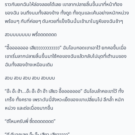
ราวกับยกฉันให้ล่องลอยได้เลย เขาลากปลายลิ้นขึ้นมาที่หน้าท้อง
ของฉัน จนถึงนมทั้งสองข้าง ทั้งดูด ทั้งดุนและเค้นอย่างหนักหน่วง
พร้อมๆ กับที่ค่อยๆ ดันควยที่แข็งขืนนั้นเข้ามาในรูหีของฉันช้าๆ
สวบบบบบบบ พรึ่ดดดดดดด
“อื๊อออออออ เสียววววววววววว” ฉันโอบกอดเขาเอาไว้ ยกคอขึ้นเมื่อ
เขาเริ่มลากปลายลิ้นขึ้นมาไซ้คอของฉันแล้วกลับไปมุดที่เต้านมของ
ฉันทั้งสองข้างเหมือนเดิม
สวบ สวบ สวบ สวบ สวบบบ
“อ๊ะ อ๊ะ ฮ้า….อ๊ะ อ๊ะ อ๊า อ๊า เสียว อื๊อออออออ” ฉันโอบลำคอเขาไว้ ทั้ง
เกร็ง ทั้งคราง เพราะวันนี้จังหวะเย็ดของเขาเปลี่ยนไป ลึกล้ำ หนัก
หน่วง และต่อเนื่องมากขึ้น
“ดีไหมครับพี่ ซี้ดดดดดดดด”
“ดี ดีมากเลย อ๊ะ อ๊ะ เสียว เสียววววว”