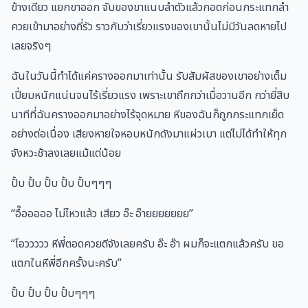
ข้างเดียว แยกขาออก จับของขาแนบลำตัวแล้วกอดก่อนกระแทกลำ
ควยเข้ามาอย่างถี่รัว ราวกับว่าเรี่ยวแรงของเขานั้นไม่มีวันลดหายไป
เลยจริงๆ
ฉันในวันนี้ทำได้แค่ครางออกมาเท่านั้น รับสัมผัสของเขาอย่างเต็ม
เปี่ยมหนักแน่นจนไร้เรี่ยวแรง เพราะเขาถึกกว่าเมื่อวานอีก กว่ายี่สิบ
นาทีที่ฉันครางออกมาอย่างไร้จุดหมาย หีของฉันก็ถูกกระแทกเย็ด
อย่างต่อเนื่อง เสียงหายใจหอบหนักดังมาแผ่วเบา แต่ไม่ได้ทำให้ทุก
จังหวะช้าลงเลยแม้แต่น้อย
ปั้บ ปั้บ ปั้บ ปั้บ ปั้บๆๆๆ
“อื๊อออออ ไม่ไหวแล้ว เสียว อ๊ะ อ๊ายยยยยยย”
“โอววววว หีพี่ตอดควยดีจังเลยครับ อ๊ะ อ๊า ผมก็จะแตกแล้วครับ ขอ
แตกในหีพี่อีกครั้งนะครับ”
ปั้บ ปั้บ ปั้บ ปั้บๆๆๆ