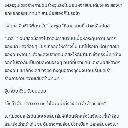
เผลอวูบเดียวร่างกายฉันร่วงวูบลงไปนอนหงายบนเตียงแล้ว สองขา
ยกแยกอ่อยเขาทันที ยามน้อยเองก็ไม่รอช้า
“ผมขอเลียหีให้พี่นะครับ” เขาพูด “หีสวยแบบนี้ น่าจะเลียมันส์”
“มาสิ…” ฉันสอดมือลงไปวาดปลายนิ้วบนเนื้อหีกระตุ้นความอยาก
ของเขา แล้วค่อยๆ แยกขาออกให้กว้างขึ้น เขาไม่รอช้า เข้ามายกขา
ของฉันพาดบ่าแล้วละเลงปลายลิ้นเลียหีให้ฉันทันที ซึ่งครั้งนี้เขาต่าง
ออกไปราวกับเป็นคนละคนจริงๆ ทันทีที่ปลายลิ้นแตะสัมผัสหีสวยๆ
ของฉัน เขาก็ทั้งเลีย ทั้งดูด ทั้งดุนอย่างดุดันจนฉันเริ่มบิดเร่า
ร่างกายด้วยความเสียวซ่านทันที
จุ๊บ จ๊วบ จ๊วบ จ๊วบบบบบ
“อ๊ะ อ๊า อ๊า…เสียวววว ทะ ทำไมวันนี้เก่งจังเลย อ๊ะ อ๊ายยยยย”
เขาไม่ตอบอะไรฉันเลย ลงลิ้นเลียหีให้ฉันอีกครั้งในจังหวะที่เร่าร้อน
และเร่งเร้ากว่าเดิม จนฉันร่างกายอ่อนปวกเปียก ปลายลิ้นของเขา