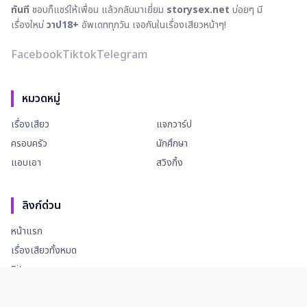
ทันที
ชอบก็แชร์ให้เพื่อน แล้วกลับมาเยี่ยม
storysex.net
บ่อยๆ มี
เรื่องใหม่
วาป18+
อัพเดททุกวัน เจอกันในเรื่องเสียวหน้าๆ!
Facebook
Tiktok
Telegram
หมวดหมู่
เรื่องเสียว
แจกวาร์ป
ครอบครัว
นักศึกษา
แอบเอา
สวิงกิ้ง
ลิงก์ด่วน
หน้าแรก
เรื่องเสียวทั้งหมด
Sitemap