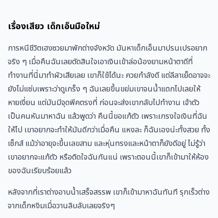
เรื่องเสียว เด็กเอ็นมือใหม่
การหนีชีวิตเฮงซวยมาพักต่างจังหวัด มันหาเด็กเอ็นมาปรนเปรอยาก
จริง ๆ เมื่อคืนฉันเลยตัดสินใจเอาเงินเข้าล่อน้องยามหน้าตาดีที่
ทำงานที่นี่มาทำผัวเสียเลย เขาก็ใช้ได้นะ ควยกำลังดี แต่ลีลาเย็ดอาจจะ
ยังไม่แซ่บเพราะว่าดูเกร็ง ๆ ฉันเลยขึ้นขย่มเขาจนน้ำแตกไปเลยให้
หายเงี่ยน แต่มันมีจุดพีคตรงที่ ก่อนจะส่งเขากลับไปทำงาน เจ้าตัว
เป็นคนหันมาหาฉัน แล้วพูดว่า คืนนี้ขอแก้ตัว เพราะเกรงใจเงินที่ฉัน
ให้ไป เขาอยากจะทำให้มันดีกว่าเมื่อคืน แหงละ ก็ฉันเองน่ะทั้งสวย ทั้ง
เซ็กส์ แม้ว่าอายุจะขึ้นเลขสาม และหุ่นทรงและหน้าตาก็ยังดีอยู่ ไม่รู้ว่า
เขาอยากจะแก้ตัว หรือติดใจฉันกันแน่ เพราะตอนนี้เขาก็เข้ามาให้ห้อง
ของฉันเรียบร้อยแล้ว
หลังจากที่เราต่างอาบน้ำเสร็จสรรพ เขาก็เข้ามาหาฉันทันที รุกเร็วต่าง
จากเด็กหงิมเมื่อวานลิบลับเลยจริงๆ