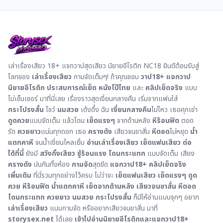
เล่าเรื่องเสียว 18+ แจกวาปสุดเสียว นิยายอีโรติก NC18 ยินดีต้อนรับสู่
โลกของ
เล่าเรื่องเสียว
กามจัดเต็มๆ! ถ้าคุณชอบ
วาป18+
แจกวาป
นิยายอีโรติก
ประสบการณ์เย็ด
หนังโป๊ไทย
และ
คลิปเย็ดจริง
แบบ
ไม่เซ็นเซอร์ มาที่นี่เลย เรื่องราวสุดเงี่ยนกลางคืน เริ่มจากแฟนใส่
กระโปรงสั้น
โชว์
นมสวย
เด้งดึ๋ง ฉัน
เงี่ยนกลางคืน
ไม่ไหว เธอคุกเข่า
ดูดควย
แบบจัดเต็ม แล้วโดน
เย็ดแรงๆ
จากด้านหลัง
หีร้อนฟิต
ตอด
รัด
ควยยาว
แน่นทุกดอก เธอ
ครางดัง
เสียวจนขาสั่น
หีตอด
ไม่หยุด
น้ำ
แตกคาหี
จนน้ำเงี่ยนไหลเยิ้ม
อ่านเล่าเรื่องเสียว เย็ดแฟนเสียว ต่อ
ได้ที่นี่
ยังมี
สวิงกิ้งเสียว
ชู้ร้อนแรง
โดนกระแทก
แบบจัดเต็ม เสียง
ครางดัง
ปนกันทั้งห้อง
กามจัด
สุดขีด
แจกวาป18+ คลิปเย็ดจริง
เพิ่มเติม
ที่นี่รวมทุกอย่างไว้ครบ ไม่ว่าจะ
เย็ดแฟนเสียว
เย็ดแรงๆ
ดูด
ควย
หีร้อนฟิต
น้ำแตกคาหี
เย็ดจากด้านหลัง
เสียวจนขาสั่น
หีตอด
โดนกระแทก
ควยยาว
นมสวย
กระโปรงสั้น
ก็มีให้อ่านแบบจุกๆ อยาก
เล่าเรื่องเสียว
แบบกามจัด หรืออยากเสียวจนขาสั่น มาที่
storysex.net
ได้เลย
เข้าไปอ่านนิยายอีโรติกและแจกวาป18+