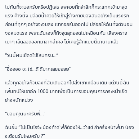
ไม่ทันที่จะบอกรับหรือปฏิเสธ ลพควยที่ถลำลึกก็กระแทกเข้ามาสุด
แรง ค้างนิ่ง ปล่อยน้ำควยให้เข้าสู่ร่างกายของฉันอย่างเต็มแรงรัก
ก่อนที่ทุกๆ อย่างจะจบลง เขาถอยร่นออกไป ปล่อยให้ฉันทิ้งตัวนอน
งอหมดแรง เพราะฉันเองก็ถึงจุดสุดยอดไปเหมือนกัน เสียงคราง
เบาๆ เล็ดลอดออกมาจากลำคอ ไม่เคยรู้สึกแบบนี้มานานแล้ว
“วันนี้ผมเย็ดดีใช่ไหมครับ…”
“อื๊ออออ ชะ ใช่…ดี ดีมากเลยยยยย”
แล้วทุกอย่างก็จบลงที่ฉันเดินออกไปส่งเขาเหมือนเดิม แต่วันนี้ฉัน
เพิ่มทิปให้เขาอีก 1000 บาทเพื่อเป็นการขอบคุณการกระหน่ำเย็ด
ย่างหนักหน่วง
“ขอบคุณนะครับพี่…”
ฉันยิ้ม “ไม่เป็นไรจ้ะ น้องทำดี พี่ก็ต้องให้…ว่าแต่ ถ้าครั้งหน้าพี่มา น้อง
จะต้อนรับไหมครับ ?”