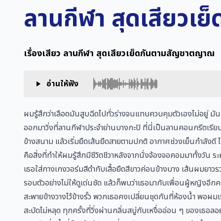
ลานกีฬา สุดเสียวเ
เรื่องเสียว ลานกีฬา สุดเสียวเย็ดกันตามสัญชาตญาณ
อ่านให้ฟัง
ผมรู้สึกว่าเลือดมันสูบฉีดไปทั่วร่างจนแทบควบคุมตัวเองไม่อยู่ มั
ออกมาวิ่งที่ลานกีฬาประจำย่านบางกะปิ ที่นี่เป็นลานคอนกรีตเรีย
ข้างสนาม แล้วเริ่มยืดเส้นยืดสายตามปกติ อากาศช่วงเย็นกำลังดี 
คือสิ่งที่ทำให้ผมรู้สึกมีชีวิตชีวาหลังจากนั่งจ้องจอคอมมาทั้งวั
เธอใส่กางเกงวอร์มสีดำกับเสื้อยืดสีขาวค่อนข้างบาง เส้นผมยาว
รอบตัวอย่างไม่ให้ดูเด่นชัด แล้วก็พบว่าเธอมากับเพื่อนผู้หญิงอี
สะพายข้างวางไว้ข้างรั้ว พวกเธอคงเปลี่ยนชุดกันที่ห้องน้ำ พอผมเ
สะบัดไม่หลุด ทุกครั้งที่วิ่งผ่านกลิ่นสบู่กับเหงื่ออ่อน ๆ ของเ