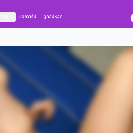
งเสียว
แจกวาร์ป
ดูคลิปหลุด