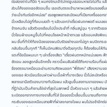
ต่อสองตาในที่มืด ๆ ผมคงโถมเข้าไปกดจูบเธอจนหายใจไม่ทัน แล้ว
ส่วนโค้งของเธอชัดเจนขึ้น เธอเดินตรงเข้ามาหาผมพร้อมรอยยิ้มเจ้
ว่าจะนั่งกันต่ออีกหน่อย” เธอพูดพลางสะบัดผมที่เปียกเหงื่อออก
มิ้วเหลือบไปดูที่ก้อนเมฆดำ ๆ แล้วบอกว่าเดี๋ยวฝนตกพอดี ผมเลยเ
ข้างคนขับ แล้วตัวเองอ้อมไปนั่งประจำที่ กลิ่นสบู่ฉุน ๆ จากตัวเธ
มิ้วโยนผ้าขนหนูขึ้นไปที่คอนโซลหน้าหน้าตาเฉย แล้วเอนหลังพิงเบา
ผม ยิ้มที่ทำให้ท้องน้อยของผมบีบรัดอย่างบอกไม่ถูก ผมปิดกระจก
กลับร้อนขึ้นทุกที “ก็เห็นมีคนฟิตมาวิ่งด้วยทุกวัน ก็ต้องซ้อมให้ท
แตะที่ข้อมือผมเบา ๆ เล่าเรื่องเสียว “เดี๋ยวฝนตกหนักแน่เลยคะ 
ชัดเจน ลองสูดกลิ่นอีกครั้ง คราวนี้ผมสัมผัสได้ถึงความร้อนที่
จ้องตรงมาเหมือนจะอ่านความคิดผมออก “พี่ชัชคะ” เสียงหวานของเ
ของเธอ ผิวเนียนร้อนผ่าวผ่านเนื้อผ้าที่บางเฉียบ มิ้วไม่สะบัดหร
พลางเอามือตัวเองมาวางทับมือผม แล้วลูบขึ้นลงตามขาของผม มันเป
ที่รู้ว่ามันเป็นคำถามโง่เง่าที่สุดในสภาพนี้ มิ้วหัวเราะเบา ๆ แ
ระเบิดออกจากกางเกงขาสั้นที่ใส่ มือของมิ้วเลื่อนขึ้นมาจนถึงก
กระซิบของเธอเหมือนสายฟ้าที่ผ่าลงกลางใจผม ผมไม่รอช้าอีกต่อไป 