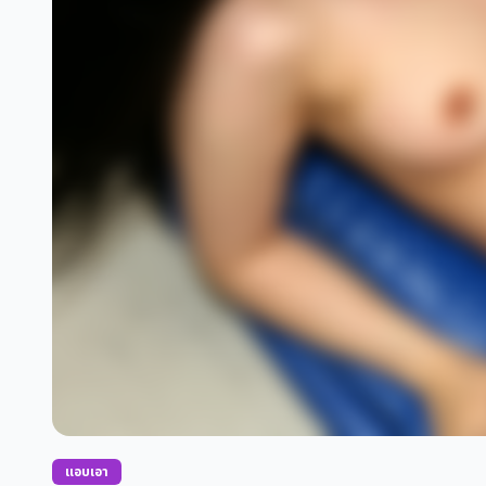
แอบเอา