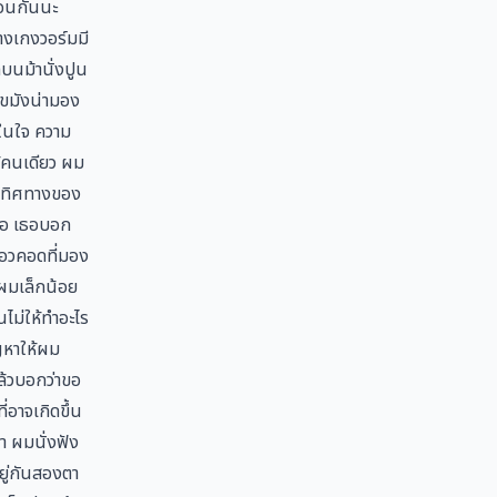
มือนกันนะ
กางเกงวอร์มมี
กบนม้านั่งปูน
ุขมังน่ามอง
วในใจ ความ
ไว้คนเดียว ผม
ัด ทิศทางของ
ต่อ เธอบอก
งเอวคอดที่มอง
งผมเล็กน้อย
นไม่ให้ทำอะไร
ญหาให้ผม
แล้วบอกว่าขอ
่อาจเกิดขึ้น
า ผมนั่งฟัง
ยู่กันสองตา