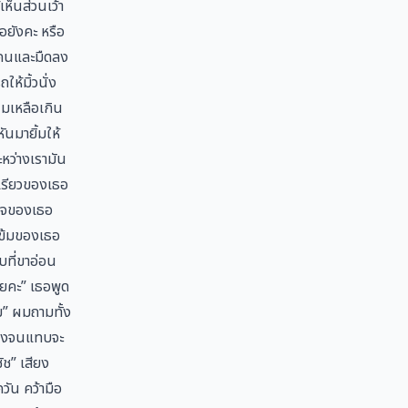
ห็นส่วนเว้า
อยังคะ หรือ
ยบคนและมืดลง
ห้มิ้วนั่ง
ผมเหลือเกิน
ันมายิ้มให้
หว่างเรามัน
วเรียวของเธอ
ยใจของเธอ
เข้มของเธอ
ที่ขาอ่อน
ลยคะ” เธอพูด
ม” ผมถามทั้ง
งตึงจนแทบจะ
ัช” เสียง
วัน คว้ามือ