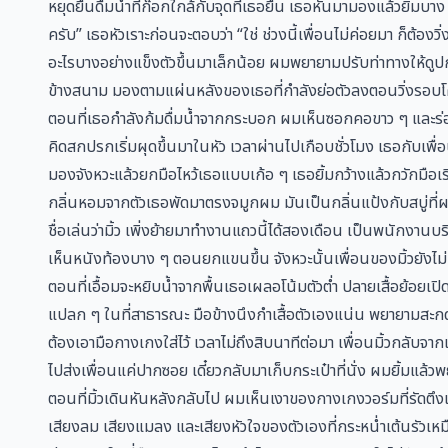
หยุดยืนดื่มน้ำที่ก๊อกใกล้กับจุดที่เธอยืน เธอหันมามองแล้วยิ้มบา
ครับ” เธอหัวเราะก่อนจะตอบว่า “ใช่ ช่วงนี้เพื่อนไม่ค่อยมา ก็ต้อ
อะไรบางอย่างแข็งตัวขึ้นมาเล็กน้อย ผมพยายามปรับท่าทางให้ดูปกต
ข้างสนาม มองตามแผ่นหลังของเธอที่กำลังย่อตัวลงตอนวิ่งรอบโค้
ตอนที่เธอกำลังก้มดื่มน้ำจากกระบอก ผมเห็นซอกคอขาว ๆ และร่อ
คิดสกปรกเริ่มผุดขึ้นมาในหัว เวลาผ่านไปเกือบชั่วโมง เธอกับเพื่อน
มองจังหวะแล้วยกมือไหว้เธอแบบเก้อ ๆ เธอยิ้มกว้างแล้วกวักมือเรี
กลิ่นหอมจากตัวเธอพัดมาตรงจมูกผม มันเป็นกลิ่นแป้งกับสบู่ที่ผ
ชื่อเล่นว่ามิ้ว เพิ่งย้ายมาทำงานแถวนี้ได้สองเดือน เป็นพนักงานบ
เห็นหนังท้องบาง ๆ ตอนยกแขนขึ้น จังหวะนั้นเพื่อนของมิ้วยังไม่ก
ตอนที่เอื้อมจะหยิบน้ำจากพื้นเธอเผลอโน้มตัวต่ำ ปลายเสื้อย้อยเปิ
แปลก ๆ ในที่สาธารณะ มือข้างนึงกำเสื้อตัวเองแน่น พยายามสะกด
ต้องเอามือกางเกงใส่ไว้ เวลาไม่ถึงสิบนาทีต่อมา เพื่อนมิ้วกลับจากเ
ไปส่งเพื่อนแค่ปากซอย เดี๋ยวกลับมาเก็บกระเป๋าที่นั่ง ผมยิ้มแล้ว
ตอนที่มิ้วเดินหันหลังกลับไป ผมเห็นเงาของกางเกงวอร์มที่รัดตึง
เสียงลม เสียงแมลง และเสียงหัวใจของตัวเองที่กระหน่ำเต้นรัวเ