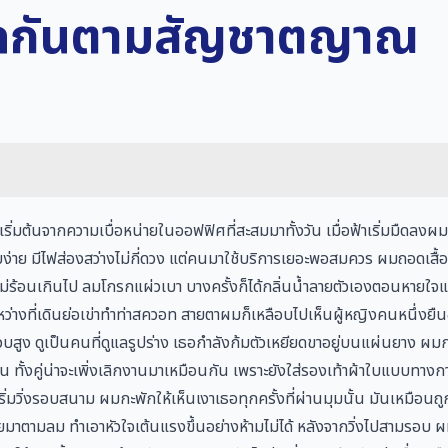
ย็ดกันตามสัญชาตญาณ
นเริ่มต้นจากความเบื่อหน่ายในออฟฟิศที่สะสมมาทั้งวัน เมื่อฟ้าเริ่มมืดลงผม
บง่าย มีไฟส่องสว่างไม่กี่ดวง แต่คนมาใช้บริการเยอะพอสมควร ผมถอดเสื้อก
ไม่ร้อนเกินไป ลมโกรกแผ่วเบา บางครั้งก็ได้กลิ่นน้ำลายตัวเองตอนหายใจแ
น ระหว่างที่เดินย่อเข่าทำท่าสควอท สายตาผมก็เหลือบไปเห็นผู้หญิงคนหนึ่งยื
รวบสูง ดูเป็นคนที่ดูแลรูปร่าง เธอกำลังก้มตัวเหยียดขาอยู่บนแผ่นยาง 
กคน ทั้งคู่น่าจะเพิ่งเลิกงานมาเหมือนกัน เพราะยังใส่รองเท้าผ้าใบแบบทางก
ริ่มวิ่งรอบสนาม ผมกะพักให้เห็นเงาเธอทุกครั้งที่ผ่านมุมนั้น มันเหมือนถู
ธอลอยมาตามลม ทำเอาหัวใจเต้นแรงขึ้นอย่างห้ามไม่ได้ หลังจากวิ่งไปสามรอบ