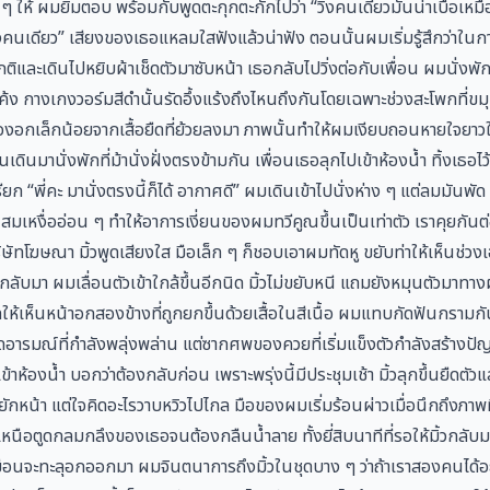
ง ๆ ให้ ผมยิ้มตอบ พร้อมกับพูดตะกุกตะกักไปว่า “วิ่งคนเดียวมันน่าเบื่อเห
งวิ่งคนเดียว” เสียงของเธอแหลมใสฟังแล้วน่าฟัง ตอนนั้นผมเริ่มรู้สึกว่าใน
ิและเดินไปหยิบผ้าเช็ดตัวมาซับหน้า เธอกลับไปวิ่งต่อกับเพื่อน ผมนั่งพั
ง กางเกงวอร์มสีดำนั้นรัดอึ้งแร้งถึงไหนถึงกันโดยเฉพาะช่วงสะโพกที่ขม
งอกเล็กน้อยจากเสื้อยืดที่ย้วยลงมา ภาพนั้นทำให้ผมเงียบถอนหายใจยา
เดินมานั่งพักที่ม้านั่งฝั่งตรงข้ามกัน เพื่อนเธอลุกไปเข้าห้องน้ำ ทิ้งเธอ
ยก “พี่คะ มานั่งตรงนี้ก็ได้ อากาศดี” ผมเดินเข้าไปนั่งห่าง ๆ แต่ลมมันพ
สมเหงื่ออ่อน ๆ ทำให้อาการเงี่ยนของผมทวีคูณขึ้นเป็นเท่าตัว เราคุยกัน
ริษัทโฆษณา มิ้วพูดเสียงใส มือเล็ก ๆ ก็ชอบเอาผมทัดหู ขยับท่าให้เห็นช่ว
ลับมา ผมเลื่อนตัวเข้าใกล้ขึ้นอีกนิด มิ้วไม่ขยับหนี แถมยังหมุนตัวมาทา
ดให้เห็นหน้าอกสองข้างที่ถูกยกขึ้นด้วยเสื้อในสีเนื้อ ผมแทบกัดฟันกรามกั
อารมณ์ที่กำลังพลุ่งพล่าน แต่ซากศพของควยที่เริ่มแข็งตัวกำลังสร้างปั
ข้าห้องน้ำ บอกว่าต้องกลับก่อน เพราะพรุ่งนี้มีประชุมเช้า มิ้วลุกขึ้นยืดตัว
พยักหน้า แต่ใจคิดอะไรวาบหวิวไปไกล มือของผมเริ่มร้อนผ่าวเมื่อนึกถึงภาพที
เหนือตูดกลมกลึงของเธอจนต้องกลืนน้ำลาย ทั้งยี่สิบนาทีที่รอให้มิ้วกลับม
หมือนจะทะลุอกออกมา ผมจินตนาการถึงมิ้วในชุดบาง ๆ ว่าถ้าเราสองคนได้อ