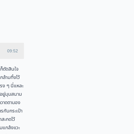
09:52
ก็ตัดสินใจ
ล้ามทิ้งไว้
รง ๆ นี่แหละ
นอยู่มุมสนาม
ผมกวาดตามอง
ารกับกระเป๋า
กสะกดไว้
 ผมแกล้งแวะ