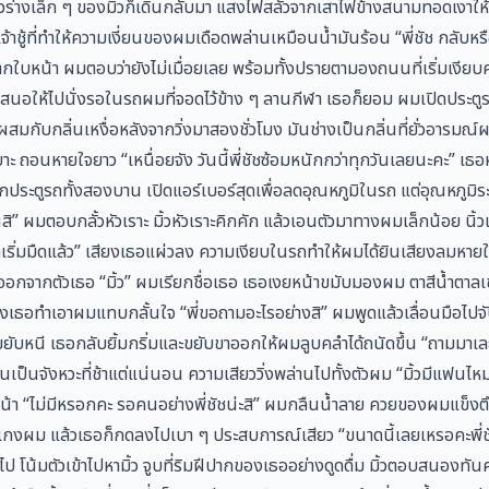
ร่างเล็ก ๆ ของมิ้วก็เดินกลับมา แสงไฟสลัวจากเสาไฟข้างสนามทอดเงาให้เ
าชู้ที่ทำให้ความเงี่ยนของผมเดือดพล่านเหมือนน้ำมันร้อน “พี่ชัช กลับหรื
จากใบหน้า ผมตอบว่ายังไม่เมื่อยเลย พร้อมทั้งปรายตามองถนนที่เริ่มเงี
สนอให้ไปนั่งรอในรถผมที่จอดไว้ข้าง ๆ ลานกีฬา เธอก็ยอม ผมเปิดประตูรถใ
อผสมกับกลิ่นเหงื่อหลังจากวิ่งมาสองชั่วโมง มันช่างเป็นกลิ่นที่ยั่วอารมณ์
ะ ถอนหายใจยาว “เหนื่อยจัง วันนี้พี่ชัชซ้อมหนักกว่าทุกวันเลยนะคะ” เธอห
ประตูรถทั้งสองบาน เปิดแอร์เบอร์สุดเพื่อลดอุณหภูมิในรถ แต่อุณหภูมิระ
ันสิ” ผมตอบกลั้วหัวเราะ มิ้วหัวเราะคิกคัก แล้วเอนตัวมาทางผมเล็กน้อย นิ้
ฟ้าเริ่มมืดแล้ว” เสียงเธอแผ่วลง ความเงียบในรถทำให้ผมได้ยินเสียงลมหา
แผ่ออกจากตัวเธอ “มิ้ว” ผมเรียกชื่อเธอ เธอเงยหน้าขมับมองผม ตาสีน้ำตาล
ธอทำเอาผมแทบกลั้นใจ “พี่ขอถามอะไรอย่างสิ” ผมพูดแล้วเลื่อนมือไปจับ
ือขยับหนี เธอกลับยิ้มกริ่มและขยับขาออกให้ผมลูบคลำได้ถนัดขึ้น “ถามมาเ
็นจังหวะที่ช้าแต่แน่นอน ความเสียววิ่งพล่านไปทั้งตัวผม “มิ้วมีแฟนไห
ล้วส่ายหน้า “ไม่มีหรอกคะ รอคนอย่างพี่ชัชน่ะสิ” ผมกลืนน้ำลาย ควยของผมแข็
างเกงผม แล้วเธอก็กดลงไปเบา ๆ ประสบการณ์เสียว “ขนาดนี้เลยเหรอคะพี่ช
โน้มตัวเข้าไปหามิ้ว จูบที่ริมฝีปากของเธออย่างดูดดื่ม มิ้วตอบสนองทันค