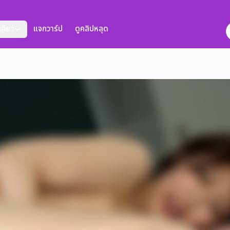
งเสียว
แจกวาร์ป
ดูคลิปหลุด