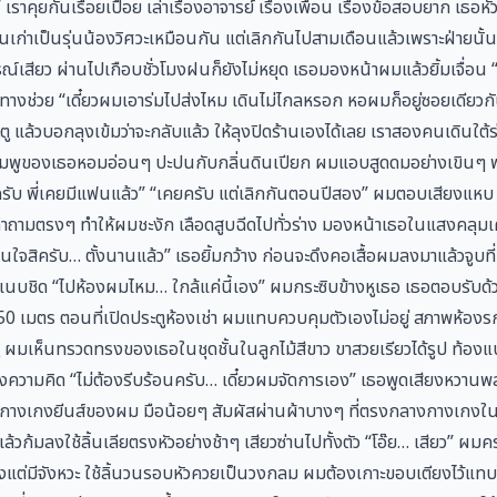
เราคุยกันเรื่อยเปื่อย เล่าเรื่องอาจารย์ เรื่องเพื่อน เรื่องข้อสอบยาก เธอห
เก่าเป็นรุ่นน้องวิศวะเหมือนกัน แต่เลิกกันไปสามเดือนแล้วเพราะฝ่ายน
ณ์เสียว ผ่านไปเกือบชั่วโมงฝนก็ยังไม่หยุด เธอมองหน้าผมแล้วยิ้มเจื่อน 
างช่วย “เดี๋ยวผมเอาร่มไปส่งไหม เดินไม่ไกลหรอก หอผมก็อยู่ซอยเดียวกัน
ตู แล้วบอกลุงเข้มว่าจะกลับแล้ว ให้ลุงปิดร้านเองได้เลย เราสองคนเดินใต้ร
ชมพูของเธอหอมอ่อนๆ ปะปนกับกลิ่นดินเปียก ผมแอบสูดดมอย่างเขินๆ พ
ี่ครับ พี่เคยมีแฟนแล้ว” “เคยครับ แต่เลิกกันตอนปีสอง” ผมตอบเสียงแหบ
ับ” คำถามตรงๆ ทำให้ผมชะงัก เลือดสูบฉีดไปทั่วร่าง มองหน้าเธอในแสงคลุม
จสิครับ… ตั้งนานแล้ว” เธอยิ้มกว้าง ก่อนจะดึงคอเสื้อผมลงมาแล้วจูบที
ปแนบชิด “ไปห้องผมไหม… ใกล้แค่นี้เอง” ผมกระซิบข้างหูเธอ เธอตอบรับด้
ก 50 เมตร ตอนที่เปิดประตูห้องเช่า ผมแทบควบคุมตัวเองไม่อยู่ สภาพห้องร
ู ผมเห็นทรวดทรงของเธอในชุดชั้นในลูกไม้สีขาว ขาสวยเรียวได้รูป ท้อง
่งความคิด “ไม่ต้องรีบร้อนครับ… เดี๋ยวผมจัดการเอง” เธอพูดเสียงหวาน
ุมกางเกงยีนส์ของผม มือน้อยๆ สัมผัสผ่านผ้าบางๆ ที่ตรงกลางกางเกงใน 
้วก้มลงใช้ลิ้นเลียตรงหัวอย่างช้าๆ เสียวซ่านไปทั้งตัว “โอ๊ย… เสียว” ผ
แรงแต่มีจังหวะ ใช้ลิ้นวนรอบหัวควยเป็นวงกลม ผมต้องเกาะขอบเตียงไว้แทบ