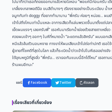
ไปนาทีกว่าเธอก็ถอยออกมาแล้วหายใจหอบ “พอแค่นี้ก่อนครับ เดี
เกลี้ยงเกลาพอดีมือ ขนสีดำบางๆ เรียงรายอย่างเป็นระเบียบ น้ำเห
จมูกกับท่า doggy ที่อยากทำมานาน “พี่ครับ ค่อยๆ หน่อย… ผมยั
เข้าไปถึงโคนเท่านั้นแหละ อาการเสียวก็แล่นพรวดขึ้นมาตั้งแต่ป
เย็ดผมแรงๆ เลยครับพี่” เธอหันมาเรียกน้ำย่อยด้วยสายตาเหยี่ยว 
ควยผมเข้าๆ ออกๆ ในหีที่หมาดน้ำ “จะแตกแล้วสิครับ” ผมบอกเสีย
หนีแล้วล้มตัวนอนหงาย กางขาให้ผมเสียบเข้าไปต่อท่าปกติ เธอใช
ผู้ชายที่โชคดีที่สุดในโลก แล้วก็ระเบิดน้ำว่าวเข้าไปในหีเธออย่า
ใต้อุณหภูมิที่สูงลิ่ว “พี่ครับ… เราเจอกันแบบนี้อีกได้ไหม” เธอถ
ร้านผมอีกนะ”
แชร์:
Facebook
Twitter
คัดลอก
เรื่องเสียวที่เกี่ยวข้อง