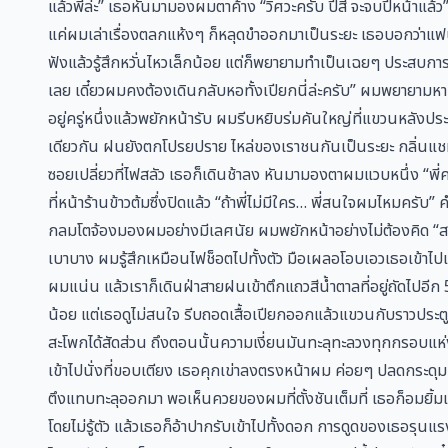
แล้วพี่ล่ะ” เธอหันมามองผมตาค้าง “วิศวะครับ ปีสี่ จะจบปีหน้าแล้ว” 
แค่ผมเล่าเรื่องตลกแห้งๆ ก็หลุดขำออกมาเป็นระยะ เธอบอกว่าแฟน
ฟังแล้วรู้สึกหวั่นไหวเล็กน้อย แต่ก็พยายามทำเป็นเฉยๆ ประสบการ
เลย เดี๋ยวผมคงต้องเดินกลับหอทั้งเปียกนี่ล่ะครับ” ผมพยายามหาท
อยู่ครู่หนึ่งแล้วพยักหน้ารับ ผมรีบหยิบร่มคันใหญ่ที่แขวนหลังประ
เดียวกัน ฝนยังตกโปรยปราย ไหล่ของเราชนกันเป็นระยะ กลิ่นแ
ซอยเปลี่ยวที่ไฟสลัว เธอก็เดินช้าลง หันมามองตาผมแวบหนึ่ง “พ
ที่หน้าร้านข้าวต้มซึ่งปิดแล้ว “ถ้าพี่ไม่มีใคร… พี่สนใจผมไหมคร
กลมโตจ้องมองผมอย่างมีเลศนัย ผมพยักหน้าอย่างไม่ต้องคิด “สนใ
เบาบาง ผมรู้สึกเหมือนไฟช็อตไปทั้งตัว มือเผลอโอบเอวเธอเข้าไ
ผมแน่น แล้วเราก็เดินฝ่าสายฝนเข้าตึกแถวสีน้ำตาลที่อยู่ถัดไปอี
น้อย แต่เธอดูไม่สนใจ รีบถอดเสื้อเปียกออกแล้วแขวนกับราวประต
สะโพกได้สัดส่วน ถึงตอนนั้นความเงี่ยนมันทะลุทะลวงทุกกรอบแห
เข้าไปนั่งที่ขอบเตียง เธอคุกเข่าลงตรงหน้าผม ค่อยๆ ปลดกระด
ตึงแทบทะลุออกมา พอเห็นควยของผมที่ตั้งชันเต็มที่ เธอก็อมยิ้มแล
โดยไม่รู้ตัว แล้วเธอก็อ้าปากรับเข้าไปทั้งดอก การดูดของเธอรุน