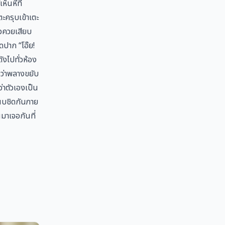
็นหีที่
ะครุบเข้าเตะ
ัวควยเสียบ
ดปาก “โอ๊ย!
ังไปทั่วห้อง
อว่าพลางขยับ
่าตัวเองเป็น
แนบชิดกันภาย
นมาเจอกันที่