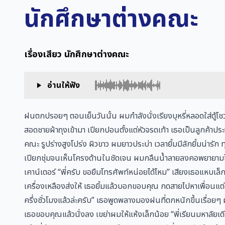
นักศึกษาต่างคณะ
เรื่องเสียว นักศึกษาต่างคณะ
อ่านให้ฟัง
ฝนตกปรอยๆ ตอนเย็นวันนั้น ผมกำลังนั่งเรียงบุหรี่หลอดใส่ตู้โชว์อ
สอดชายผ้าถุงเข้ามา เปียกปอนตั้งแต่หัวจรดเท้า เธอเป็นลูกค้าป
คณะ รูปร่างสูงโปร่ง ผิวขาว ผมยาวประบ่า เวลายิ้มมีลักยิ้มน่ารัก ท
เปียกชุ่มจนเห็นโครงด้านในชัดเจน ผมกลืนน้ำลายลงคอพยายามไม่ม
เคาน์เตอร์ “พี่ครับ ขอยืมโทรศัพท์หน่อยได้ไหม” เสียงเธอแหบ
เครื่องเหลืองส่งให้ เธอยิ้มแล้วบอกขอบคุณ กดสายไปหาเพื่อนแต
ครึ่งชั่วโมงแล้วล่ะครับ” เธอพูดพลางมองฝนที่ตกหนักขึ้นเรื่อยๆ ผมบ
เธอขอบคุณแล้วนั่งลง เขย่าผมให้แห้งเล็กน้อย “พี่เรียนมหาลัยเ