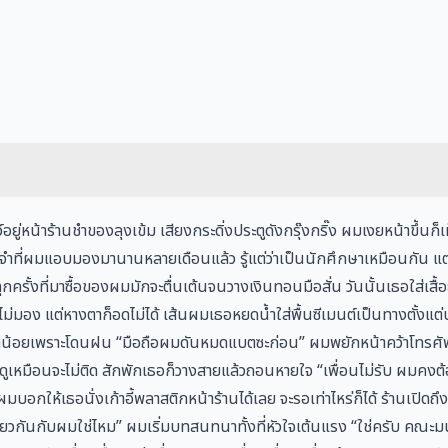
ยู่หน้าร้านชำของลุงเข้ม เสียงกระดิ่งประตูดังกรุ๊งกริ๊ง ผมเงยหน้าขึ้นก็
ระจำที่ผมแอบมองมานานหลายเดือนแล้ว รู้แต่ว่าเป็นนักศึกษาเหมือนกัน แต
ุกครั้งที่มาซื้อของผมมักจะตื่นเต้นจนวางเงินทอนมือสั่น วันนั้นเธอใส่เสื้อ
อง แต่หางตาก็อดไม่ได้ เส้นผมเธอหยดน้ำใส่พื้นซีเมนต์เป็นทางตั้งแต่
เล็กน้อยเพราะโดนฝน “มือถือผมดันหมดแบตซะก่อน” ผมพยักหน้าคว้าโทรศั
่ดูเหมือนจะไม่ติด สักพักเธอก็วางสายแล้วถอนหายใจ “เพื่อนไม่รับ ผมคง
อกให้เธอนั่งเก้าอี้พลาสติกหน้าร้านได้เลย จะรอเท่าไหร่ก็ได้ ร้านเปิดถึงห้
ดียวกันกับผมใช่ไหม” ผมเริ่มบทสนทนาทั้งที่หัวใจเต้นแรง “ใช่ครับ คณะม