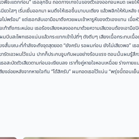
๋ยวพี่จะแตกก่อน” เธอลุกขึ้น ถอดกางเกงในของตัวเองออกจนหมด เผยให้เห
นียวใสๆ เริ่มเยิ้มออกมา ผมดึงให้เธอขึ้นมาบนเตียง แล้วพลิกให้หันหลัง ต
งไม่พร้อม” แต่เธอกลับเอามือมาดึงควยผมเข้าหารูหีของตัวเองแทน เมื่อห
ลายเท้าถึงกระหม่อม เธอร้องเสียงหลงออกมาด้วยความเสียวจนต้องเอามือปิ
ผมบีบสะโพกเธอแน่นแล้วกระแทกเข้าไปถี่ๆ ดังตีบๆ เสียงเนื้อกระทบเนื้อด
งสั้นขณะที่กำลังจะถึงจุดสุดยอด “ยังครับ รอผมก่อน ยังไม่เสียวพอ” เธ
้ขารัดเอวผมไว้แน่น ปากก็ประกบจูบกับผมอย่างร้อนแรง ตอนนั้นผมรู้สึกว
งจัง เธอสะบัดตัวเสียวตามก่อนจะเงียบลง เราทั้งคู่หายใจหอบเหนื่อย ร่างกาย
ามเสียงอ่อยหลังจากหายใจทัน “ได้สิครับ” ผมกอดเธอไว้แน่น “พรุ่งนี้ตอนเย็