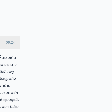
06:24
เห็นเธอเดิน
่มาจากต่าง
ยืดสีชมพู
ประตูจนถึง
พท์บ้าน
ต้องรอฝนซัก
าทุ่มอยู่แล้ว
นุษย์ฯ ปีสาม