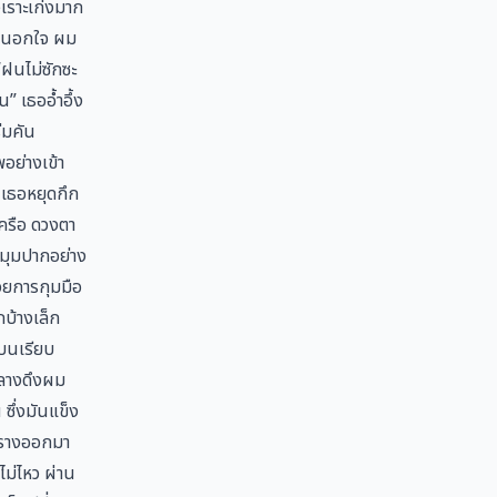
ัวเราะเก่งมาก
ั้นนอกใจ ผม
“ฝนไม่ซักซะ
” เธออ้ำอึ้ง
่มคัน
อย่างเข้า
 เธอหยุดกึก
เครือ ดวงตา
่มุมปากอย่าง
วยการกุมมือ
กบ้างเล็ก
แบนเรียบ
พลางดึงผม
ซึ่งมันแข็ง
มครางออกมา
ไม่ไหว ผ่าน