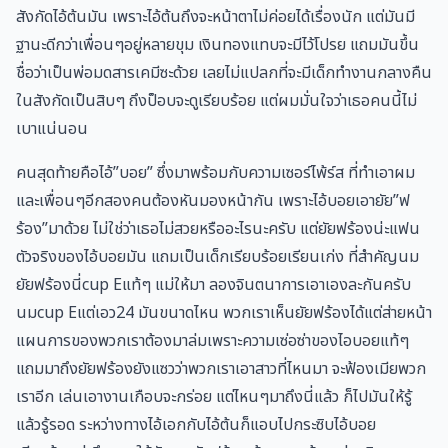
สังกัดไอ้ต้นมัน เพราะไอ้ต้นถึงจะหน้าตาไม่ค่อยได้เรื่องนัก แต่มันมี
ฐานะดีกว่าเพื่อนๆอยู่หลายขุม เงินทองแทบจะมีไว้โปรย แถมมันขึ้น
ชื่อว่าเป็นพ่อมดสารเคมีซะด้วย เลยไม่แปลกที่จะมีเด็กทำงานกลางคืน
ในสังกัดเป็นสิบๆ ถึงป็อบจะดูเรียบร้อย แต่ผมมั่นใจว่าเธอคนนี้ไม่
เบาแน่นอน
คนสุดท้ายคือไอ้”บอย” ซึ่งมาพร้อมกับความเซอร์ไพ้ร์ส ที่ทำเอาผม
และเพื่อนๆอีกสองคนต้องหันมองหน้ากัน เพราะไอ้บอยเอายัย”ฟ
ร้อง”มาด้วย ไม่ใช่ว่าเธอไม่สวยหรืออะไรนะครับ แต่ยัยฟร้องน่ะแฟน
ตัวจริงของไอ้บอยมัน แถมเป็นเด็กเรียบร้อยเรียนเก่ง ที่สำคัญนม
ยัยฟร้องนี่cup Eแท้ๆ แม่ให้มา ลองจินตนาการเอาเองละกันครับ
นมcup Eแต่เอว24 มันขนาดไหน พวกเราเห็นยัยฟร้องได้แต่ส่ายหน้า
แผนการของพวกเราต้องมาล่มเพราะความเซ่อซ่าของไอบอยแท้ๆ
แถมมาถึงยัยฟร้องยังแซวว่าพวกเราเอาสาวที่ไหนมา จะฟ้องเมียพวก
เราอีก เล่นเอางานเกือบจะกร่อย แต่ไหนๆมาถึงนี่แล้ว ก็ไปมันให้รู้
แล้วรู้รอด ระหว่างทางไอ้เอกกับไอ้ต้นก็แอบไปกระซิบไอ้บอย