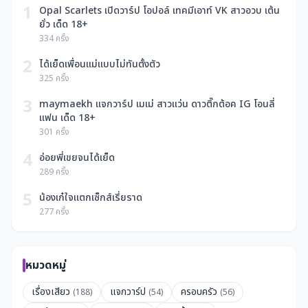
1
Opal Scarlets เปิดวาร์ป โอปอล์ เทคมีเอาท์ VK สาวอวบ เต้น
ยั่ว เด็ด 18+
334 ครั้ง
2
ได้เย็ดเพื่อนแม่แบบไม่ทันตั้งตัว
325 ครั้ง
3
maymaekh แจกวาร์ป เมเม่ สาวแว่น ดาวติ๊กต้อค IG โอนลี่
แฟน เด็ด 18+
301 ครั้ง
4
อ่อยพี่เขยจนได้เย็ด
289 ครั้ง
5
น้องเก๋ใจแตกเซ็กส์เรี่ยราด
277 ครั้ง
หมวดหมู่
เรื่องเสียว
แจกวาร์ป
ครอบครัว
(188)
(54)
(56)