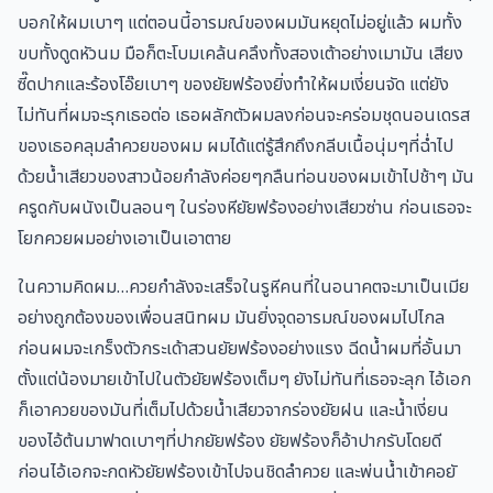
บอกให้ผมเบาๆ แต่ตอนนี้อารมณ์ของผมมันหยุดไม่อยู่แล้ว ผมทั้ง
ขบทั้งดูดหัวนม มือก็ตะโบมเคล้นคลึงทั้งสองเต้าอย่างเมามัน เสียง
ซี๊ดปากและร้องโอ๊ยเบาๆ ของยัยฟร้องยิ่งทำให้ผมเงี่ยนจัด แต่ยัง
ไม่ทันที่ผมจะรุกเธอต่อ เธอผลักตัวผมลงก่อนจะคร่อมชุดนอนเดรส
ของเธอคลุมลำควยของผม ผมได้แต่รู้สึกถึงกลีบเนื้อนุ่มๆที่ฉ่ำไป
ด้วยน้ำเสียวของสาวน้อยกำลังค่อยๆกลืนท่อนของผมเข้าไปช้าๆ มัน
ครูดกับผนังเป็นลอนๆ ในร่องหียัยฟร้องอย่างเสียวซ่าน ก่อนเธอจะ
โยกควยผมอย่างเอาเป็นเอาตาย
ในความคิดผม…ควยกำลังจะเสร็จในรูหีคนที่ในอนาคตจะมาเป็นเมีย
อย่างถูกต้องของเพื่อนสนิทผม มันยิ่งจุดอารมณ์ของผมไปไกล
ก่อนผมจะเกร็งตัวกระเด้าสวนยัยฟร้องอย่างแรง ฉีดน้ำผมที่อั้นมา
ตั้งแต่น้องมายเข้าไปในตัวยัยฟร้องเต็มๆ ยังไม่ทันที่เธอจะลุก ไอ้เอก
ก็เอาควยของมันที่เต็มไปด้วยน้ำเสียวจากร่องยัยฝน และน้ำเงี่ยน
ของไอ้ต้นมาฟาดเบาๆที่ปากยัยฟร้อง ยัยฟร้องก็อ้าปากรับโดยดี
ก่อนไอ้เอกจะกดหัวยัยฟร้องเข้าไปจนชิดลำควย และพ่นน้ำเข้าคอยั