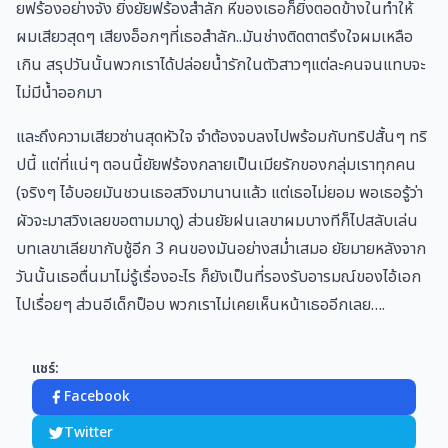
ยฟร้องอย่างจัง ยิ่งยัยฟร้องสำลัก หีของเธอก็ยิ่งตอดข้างในทำให้
ผมเสียวสุดๆ เสียงอ็อกๆที่เธอสำลัก..มันช่างติดตาตรึงใจผมเหลือ
เกิน สรุปวันนั้นพวกเราได้ปล่อยน้ำรักในตัวสาวๆแต่ละคนจนแทบจะ
ไม่มีน้ำออกมา
และถึงความเสียวซ่านสุดหัวใจ จำต้องจบลงไปพร้อมกับทริปสั้นๆ ทริ
ปนี้ แต่ที่แน่ๆ ตอนนี้ยัยฟร้องกลายเป็นเมียรักของกลุ่มเราทุกคน
(จริงๆ ไอ้บอยมันชวนเธอสวิงมานานแล้ว แต่เธอไม่ยอม พอเธอรู้ว่า
ผัวจะมาสวิงเลยขอตามมาดู) ส่วนยัยฝนเลขาผมบางทีก็ไปสลับเล่น
บทเลขาเลียขากับชู้อีก 3 คนของมันอย่างสม่ำเสมอ ยัยมายหลังจาก
วันนั้นเธอตื่นมาไม่รู้เรื่องอะไร ก็ยังเป็นที่รองรับอารมณ์ของไอ้เอก
ไปเรื่อยๆ ส่วนอีเด็กป็อบ พวกเราไม่เคยเห็นหน้าเธออีกเลย….
แชร์:
Facebook
Twitter