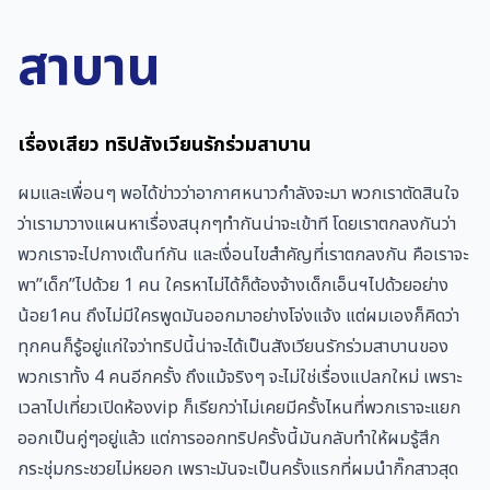
สาบาน
เรื่องเสียว ทริปสังเวียนรักร่วมสาบาน
ผมและเพื่อนๆ พอได้ข่าวว่าอากาศหนาวกำลังจะมา พวกเราตัดสินใจ
ว่าเรามาวางแผนหาเรื่องสนุกๆทำกันน่าจะเข้าที โดยเราตกลงกันว่า
พวกเราจะไปกางเต๊นท์กัน และเงื่อนไขสำคัญที่เราตกลงกัน คือเราจะ
พา”เด็ก”ไปด้วย 1 คน ใครหาไม่ได้ก็ต้องจ้างเด็กเอ็นฯไปด้วยอย่าง
น้อย1คน ถึงไม่มีใครพูดมันออกมาอย่างโจ่งแจ้ง แต่ผมเองก็คิดว่า
ทุกคนก็รู้อยู่แก่ใจว่าทริปนี้น่าจะได้เป็นสังเวียนรักร่วมสาบานของ
พวกเราทั้ง 4 คนอีกครั้ง ถึงแม้จริงๆ จะไม่ใช่เรื่องแปลกใหม่ เพราะ
เวลาไปเที่ยวเปิดห้องvip ก็เรียกว่าไม่เคยมีครั้งไหนที่พวกเราจะแยก
ออกเป็นคู่ๆอยู่แล้ว แต่การออกทริปครั้งนี้มันกลับทำให้ผมรู้สึก
กระชุ่มกระชวยไม่หยอก เพราะมันจะเป็นครั้งแรกที่ผมนำกิ๊กสาวสุด