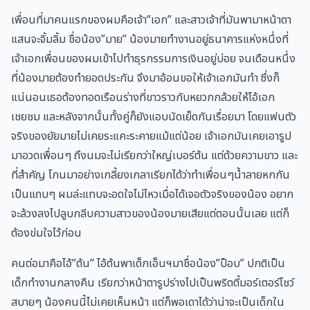
เพื่อนที่มาคนแรกของผมคือเจ้า”เอก” และสาวเจ้าที่มันพามาหน้าตา
แสนจะจิ้มลิ้ม ชื่อน้อง”มาย” น้องมายทำงานอยู่ธนาคารแห่งหนึ่งที่
เจ้าเอกเพื่อนของผมเข้าไปทำธุรกรรมการเงินอยู่บ่อย จนเดือนหนึ่ง
ที่น้องมายต้องทำยอดประกัน จึงมาอ้อนขอให้เจ้าเอกมันทำ ซึ่งก็
แน่นอนเธอต้องทอดเรือนร่างที่ขาวราวกับหยวกกล้วยให้ไอ้เอก
เชยชม และหลังจากนั้นทั้งคู่ก็ยังแอบนัดเย็ดกันเรื่อยมา โดยแฟนตัว
จริงของยัยมายไม่เคยระแคะระคายแม้แต่น้อย เจ้าเอกมันเคยเอารูป
มาอวดเพื่อนๆ ถึงนมจะไม่เรียกว่าใหญ่เบอร์ต้น แต่ด้วยความขาว และ
ที่สำคัญ โกนมาอย่างเกลี้ยงเกลาเรียกได้ว่าทำเพื่อนๆน้ำลายหกกัน
เป็นแถบๆ ผมล่ะแทบจะอดใจไม่ไหวเมื่อได้เจอตัวจริงของน้อง อยาก
จะล้วงลงไปลูบกลีบความสาวของน้องมายเสียแต่ตอนนั้นเลย แต่ก็
ต้องข่มใจไว้ก่อน
คนต่อมาคือไอ้”ต้น” ไอ้ต้นพาเด็กเอ็นฯมาชื่อน้อง”ป็อบ” ปกติเป็น
เด็กทำงานกลางคืน เรียกว่าหน้าตารูปร่างไปเป็นพริตตี้มอร์เตอร์โชว์
สบายๆ น้องคนนี้ไม่เคยเห็นหน้า แต่ก็พอเดาได้ว่าน่าจะเป็นเด็กใน