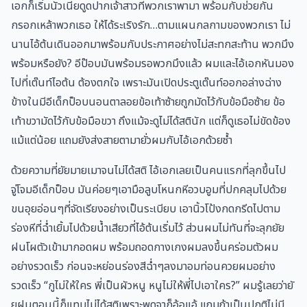
เอกก็เริ่มนัวเนียดูดปากเจ้าสาวที่พวกเราพามา พร้อมกับช่วยกัน
กรอกเหล้าพวกเธอ ให้ได้ระเริงรัก…ตามแผนกลกามของพวกเรา ไม่
นานไอ้ต้นเดินออกมาพร้อมกับประกาศอย่างไม่สะทกสะท้าน พวกมึง
พร้อมหรือยัง? อีป๊อบมันพร้อมรอพวกมึงแล้ว ผมและไอ้เอกหันมอง
ไปที่เต๊นท์ไอต้น ต้องตกใจ เพราะมันเปิดประตูเต๊นท์ออกอล่างฉ่าง
ข้างในมีอีเด็กป็อบนอนตาลอยข้อเท้าซ้ายถูกมัดไว้กับข้อมือซ้าย ข้อ
เท้าขวามัดไว้กับข้อมือขวา ถึงแม้จะดูไม่ได้สตินัก แต่ก็ดูเธอไม่ขัดข้อง
แม้แต่น้อย แถมยังส่งสายตามายั่วผมกับไอ้เอกด้วยซ้ำ
ด้วยความที่ยัยมายเมาจนไม่ได้สติ ไอ้เอกเลยเป็นคนแรกที่ลุกขึ้นไป
จู่โจมอีเด็กป็อบ มันค่อยๆเอามือลูบโหนกหีอวบอูมที่ปกคลุมไปด้วย
ขนอุยอ่อนๆที่จัดเรียงอย่างเป็นระเบียบ เอานิ้วโป้งกดกรีดไปตาม
ร่องหีที่ฉ่ำเยิ้มไปด้วยน้ำเสียวที่ไอ้ต้นเริ่มไว้ ส่วนผมไม่ทันที่จะลุกยัย
ฝนโผตัวเข้ามากอดผม พร้อมถอดกางเกงผมลงขึ้นคร่อมตัวผม
อย่างรวดเร็ว ก่อนจะหย่อนร่องสีฉ่ำๆลงมาอมท่อนควยผมอย่าง
รวดเร็ว “กูไม่ให้ใคร พี่เป็นผัวหนู หนูไม่ให้พี่ไปเอาใคร?” ผมรู้เลยว่ายั
ยฝนตอนนี้ก็แทบไม่ได้สติเพราะพูดจาก็อ้อแอ้ แถมถ้าเป็นปกติไม่มี