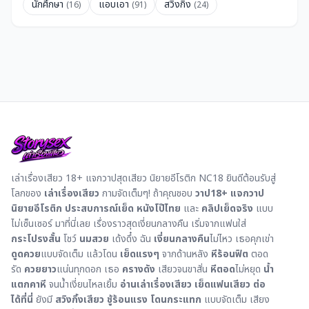
นักศึกษา
แอบเอา
สวิงกิ้ง
(16)
(91)
(24)
เล่าเรื่องเสียว 18+ แจกวาปสุดเสียว นิยายอีโรติก NC18 ยินดีต้อนรับสู่
โลกของ
เล่าเรื่องเสียว
กามจัดเต็มๆ! ถ้าคุณชอบ
วาป18+
แจกวาป
นิยายอีโรติก
ประสบการณ์เย็ด
หนังโป๊ไทย
และ
คลิปเย็ดจริง
แบบ
ไม่เซ็นเซอร์ มาที่นี่เลย เรื่องราวสุดเงี่ยนกลางคืน เริ่มจากแฟนใส่
กระโปรงสั้น
โชว์
นมสวย
เด้งดึ๋ง ฉัน
เงี่ยนกลางคืน
ไม่ไหว เธอคุกเข่า
ดูดควย
แบบจัดเต็ม แล้วโดน
เย็ดแรงๆ
จากด้านหลัง
หีร้อนฟิต
ตอด
รัด
ควยยาว
แน่นทุกดอก เธอ
ครางดัง
เสียวจนขาสั่น
หีตอด
ไม่หยุด
น้ำ
แตกคาหี
จนน้ำเงี่ยนไหลเยิ้ม
อ่านเล่าเรื่องเสียว เย็ดแฟนเสียว ต่อ
ได้ที่นี่
ยังมี
สวิงกิ้งเสียว
ชู้ร้อนแรง
โดนกระแทก
แบบจัดเต็ม เสียง