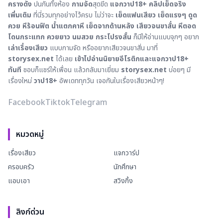
ครางดัง
ปนกันทั้งห้อง
กามจัด
สุดขีด
แจกวาป18+ คลิปเย็ดจริง
เพิ่มเติม
ที่นี่รวมทุกอย่างไว้ครบ ไม่ว่าจะ
เย็ดแฟนเสียว
เย็ดแรงๆ
ดูด
ควย
หีร้อนฟิต
น้ำแตกคาหี
เย็ดจากด้านหลัง
เสียวจนขาสั่น
หีตอด
โดนกระแทก
ควยยาว
นมสวย
กระโปรงสั้น
ก็มีให้อ่านแบบจุกๆ อยาก
เล่าเรื่องเสียว
แบบกามจัด หรืออยากเสียวจนขาสั่น มาที่
storysex.net
ได้เลย
เข้าไปอ่านนิยายอีโรติกและแจกวาป18+
ทันที
ชอบก็แชร์ให้เพื่อน แล้วกลับมาเยี่ยม
storysex.net
บ่อยๆ มี
เรื่องใหม่
วาป18+
อัพเดททุกวัน เจอกันในเรื่องเสียวหน้าๆ!
Facebook
Tiktok
Telegram
หมวดหมู่
เรื่องเสียว
แจกวาร์ป
ครอบครัว
นักศึกษา
แอบเอา
สวิงกิ้ง
ลิงก์ด่วน