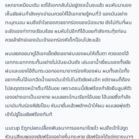
แหกขาเหมือนเดิม แต่ไอ้เอกกลับไม่อยู่ตรงนั้นซะแล้ว ผมหันมามอง
เห็นยัยฝนกำลังคุกเข่าอมควยให้ไอ้เอกชายชู้คนที่3 ของมันอย่าง
ทะนุถนอม ผมจึงจำใจถอดควยจากร่องของน้องมาย ยังไม่ทันที่ผม
จะจัดแจงท่าทางเรียบร้อย ผมหันไปอีกทีไอ้บอยกำลังกระทุ้งท่อน
ควยลำยักษ์ของมันเข้าออกร่องหีเด็กป็อบไปซะแล้ว
ผมเลยถอยมาดูไอ้เอกเย็ดยัยเลขาฝนของผมให้เต็มตา ควยของไอ้
เอกกระแทกกระทั้นอย่างไม่บันยะบันยัง เล่นเอาน้ำเงี่ยนของทั้งยัย
ฝนและของไอ้ต้นกระฉอกออกมาจากร่องหีของฝน ผมทั้งสะใจทั้ง
อยากเห็นไอ้เอกฉีดน้ำของมันเข้าไปในตัวยัยฝนอีก แต่ตาผมก็ต้อง
ไปสะดุดตรงหน้าเต๊นท์ไอ้บอย เพราะตอนนี้ยัยฟร้องกำลังยืนลูบหีตัว
เองอย่างเอาเป็นเอาตาย ผมเลยตะโกนเรียกไอ้บอย ไอ้บอยซึ่งกำลัง
เมามันกับร่องหียัยป็อบ หันมายิ้มแล้วพยักหน้าให้ผม ผมเลยพุ่งตัว
เข้าไปจู่โจมยัยฟร้องทันที
นมcup Eถูกปลดเปลื้องพันธนาการออกมาโดยไว ผมจึงเข้าไปดูด
หัวนมสีชมพูของยัยฟร้องอย่างหื่นกระหาย ยัยฟร้องได้แต่ครางเบาๆ