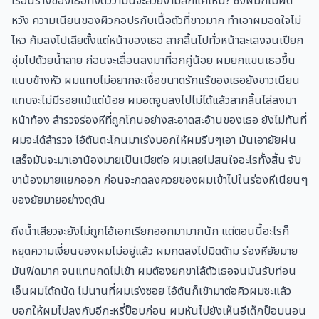
เรือนร่างของเธอทั้งตัวว่ามันจะสวยงามสักแค่ไหน? ซึ่งผมก็ไม่ผิด
หวัง ความเนียนของผิวกอปรกับเนื้อตัวที่ขาวมาก ทำเอาผมอดใจไม่
ไหว ก้มลงไปเลียตั้งแต่หน้าของเธอ ลากลิ้นไปทั่วหน้าละเลงจนเปียก
ชุ่มไปด้วยน้ำลาย ก่อนจะเลื่อนลงมาที่อกคู่น้อย ผมยกแขนเธอขึ้น
แนบข้างหัว ผมแทบไม่อยากจะเชื่อขนาดรักแร้ของเธอยังขาวเนียน
แทบจะไม่มีรอยแม้แต่น้อย ผมอดจูบลงไปไม่ได้แล้วลากลิ้นไล่ลงมา
หน้าท้อง สำรวจร่องหีที่ถูกโกนอย่างสะอาดสะอ้านของเธอ ยังไม่ทันที่
ผมจะได้สำรวจ ไอ้ต้นตะโกนมาเร่งบอกให้ผมรีบๆเอา มันเอายัยฝน
เสร็จมันจะมาเอาน้องมายเป็นเมียต่อ ผมเลยไม่สนใจอะไรทั้งสิ้น จับ
ขาน้องมายแยกออก ก่อนจะกดลงควยของผมเข้าไปในร่องหีเนียนๆ
ของยัยมายอย่างดุดัน
ถึงน้ำเสียวจะยังไม่ถูกไอ้เอกเรียกออกมามากนัก แต่ตอนนี้อะไรก็
หยุดความเงี่ยนของผมไม่อยู่แล้ว ผมกดลงไปมิดด้าม ร่องหียัยมาย
มันฟิดมาก จนแทบกดไม่เข้า ผมต้องยกขาโล้ตัวเธอจนมันรับท่อน
เอ็นผมได้ถนัด ไม่นานที่ผมเร่งซอย ไอ้ต้นก็เข้ามาต่อคิวผมซะแล้ว
บอกให้ผมไปลงกับอีกะหรี่ป็อบก่อน ผมหันไปยังเห็นอีเด็กป็อบนอน