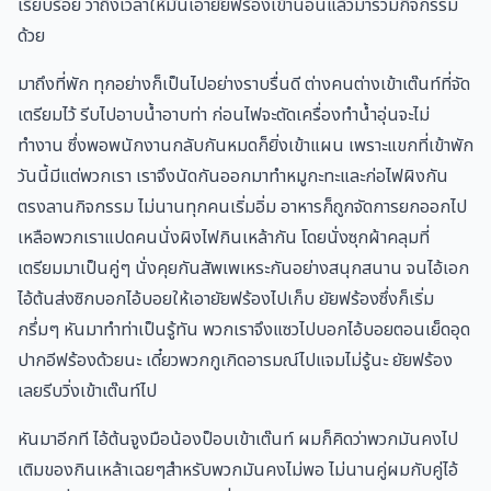
เรียบร้อย ว่าถึงเวลาให้มันเอายัยฟร้องเข้านอนแล้วมาร่วมกิจกรรม
ด้วย
มาถึงที่พัก ทุกอย่างก็เป็นไปอย่างราบรื่นดี ต่างคนต่างเข้าเต๊นท์ที่จัด
เตรียมไว้ รีบไปอาบน้ำอาบท่า ก่อนไฟจะตัดเครื่องทำน้ำอุ่นจะไม่
ทำงาน ซึ่งพอพนักงานกลับกันหมดก็ยิ่งเข้าแผน เพราะแขกที่เข้าพัก
วันนี้มีแต่พวกเรา เราจึงนัดกันออกมาทำหมูกะทะและก่อไฟผิงกัน
ตรงลานกิจกรรม ไม่นานทุกคนเริ่มอิ่ม อาหารก็ถูกจัดการยกออกไป
เหลือพวกเราแปดคนนั่งผิงไฟกินเหล้ากัน โดยนั่งซุกผ้าคลุมที่
เตรียมมาเป็นคู่ๆ นั่งคุยกันสัพเพเหระกันอย่างสนุกสนาน จนไอ้เอก
ไอ้ต้นส่งซิกบอกไอ้บอยให้เอายัยฟร้องไปเก็บ ยัยฟร้องซึ่งก็เริ่ม
กรึ่มๆ หันมาทำท่าเป็นรู้ทัน พวกเราจึงแซวไปบอกไอ้บอยตอนเย็ดอุด
ปากอีฟร้องด้วยนะ เดี๋ยวพวกกูเกิดอารมณ์ไปแจมไม่รู้นะ ยัยฟร้อง
เลยรีบวิ่งเข้าเต๊นท์ไป
หันมาอีกที ไอ้ต้นจูงมือน้องป็อบเข้าเต๊นท์ ผมก็คิดว่าพวกมันคงไป
เติมของกินเหล้าเฉยๆสำหรับพวกมันคงไม่พอ ไม่นานคู่ผมกับคู่ไอ้