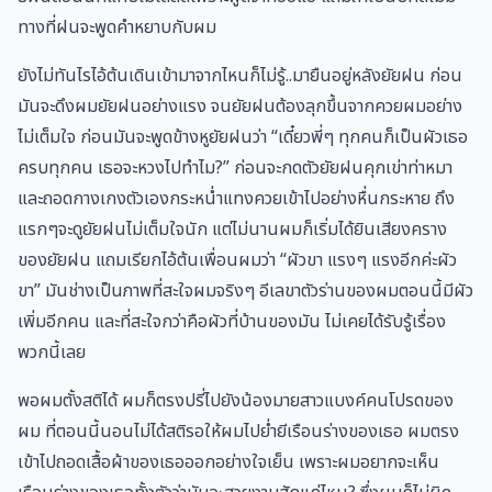
ทางที่ฝนจะพูดคำหยาบกับผม
ยังไม่ทันไรไอ้ต้นเดินเข้ามาจากไหนก็ไม่รู้..มายืนอยู่หลังยัยฝน ก่อน
มันจะดึงผมยัยฝนอย่างแรง จนยัยฝนต้องลุกขึ้นจากควยผมอย่าง
ไม่เต็มใจ ก่อนมันจะพูดข้างหูยัยฝนว่า “เดี๋ยวพี่ๆ ทุกคนก็เป็นผัวเธอ
ครบทุกคน เธอจะหวงไปทำไม?” ก่อนจะกดตัวยัยฝนคุกเข่าท่าหมา
และถอดกางเกงตัวเองกระหน่ำแทงควยเข้าไปอย่างหื่นกระหาย ถึง
แรกๆจะดูยัยฝนไม่เต็มใจนัก แต่ไม่นานผมก็เริ่มได้ยินเสียงคราง
ของยัยฝน แถมเรียกไอ้ต้นเพื่อนผมว่า “ผัวขา แรงๆ แรงอีกค่ะผัว
ขา” มันช่างเป็นภาพที่สะใจผมจริงๆ อีเลขาตัวร่านของผมตอนนี้มีผัว
เพิ่มอีกคน และที่สะใจกว่าคือผัวที่บ้านของมัน ไม่เคยได้รับรู้เรื่อง
พวกนี้เลย
พอผมตั้งสติได้ ผมก็ตรงปรี่ไปยังน้องมายสาวแบงค์คนโปรดของ
ผม ที่ตอนนี้นอนไม่ได้สติรอให้ผมไปย่ำยีเรือนร่างของเธอ ผมตรง
เข้าไปถอดเสื้อผ้าของเธอออกอย่างใจเย็น เพราะผมอยากจะเห็น