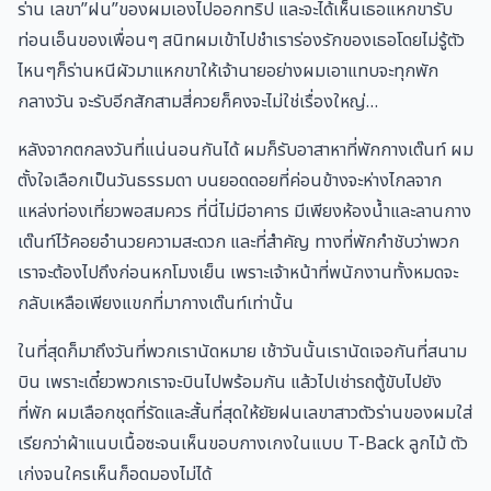
ร่าน เลขา”ฝน”ของผมเองไปออกทริป และจะได้เห็นเธอแหกขารับ
ท่อนเอ็นของเพื่อนๆ สนิทผมเข้าไปชำเราร่องรักของเธอโดยไม่รู้ตัว
ไหนๆก็ร่านหนีผัวมาแหกขาให้เจ้านายอย่างผมเอาแทบจะทุกพัก
กลางวัน จะรับอีกสักสามสี่ควยก็คงจะไม่ใช่เรื่องใหญ่…
หลังจากตกลงวันที่แน่นอนกันได้ ผมก็รับอาสาหาที่พักกางเต๊นท์ ผม
ตั้งใจเลือกเป็นวันธรรมดา บนยอดดอยที่ค่อนข้างจะห่างไกลจาก
แหล่งท่องเที่ยวพอสมควร ที่นี่ไม่มีอาคาร มีเพียงห้องน้ำและลานกาง
เต๊นท์ไว้คอยอำนวยความสะดวก และที่สำคัญ ทางที่พักกำชับว่าพวก
เราจะต้องไปถึงก่อนหกโมงเย็น เพราะเจ้าหน้าที่พนักงานทั้งหมดจะ
กลับเหลือเพียงแขกที่มากางเต๊นท์เท่านั้น
ในที่สุดก็มาถึงวันที่พวกเรานัดหมาย เช้าวันนั้นเรานัดเจอกันที่สนาม
บิน เพราะเดี๋ยวพวกเราจะบินไปพร้อมกัน แล้วไปเช่ารถตู้ขับไปยัง
ที่พัก ผมเลือกชุดที่รัดและสั้นที่สุดให้ยัยฝนเลขาสาวตัวร่านของผมใส่
เรียกว่าผ้าแนบเนื้อซะจนเห็นขอบกางเกงในแบบ T-Back ลูกไม้ ตัว
เก่งจนใครเห็นก็อดมองไม่ได้