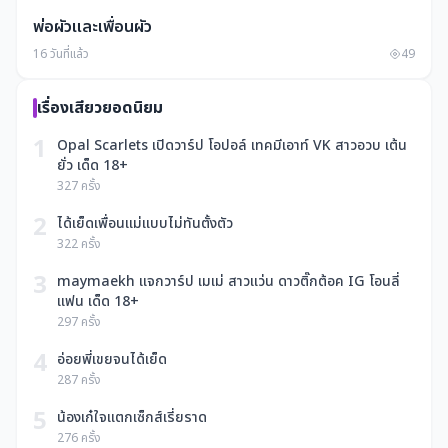
พ่อผัวและเพื่อนผัว
16 วันที่แล้ว
49
เรื่องเสียวยอดนิยม
1
Opal Scarlets เปิดวาร์ป โอปอล์ เทคมีเอาท์ VK สาวอวบ เต้น
ยั่ว เด็ด 18+
327 ครั้ง
2
ได้เย็ดเพื่อนแม่แบบไม่ทันตั้งตัว
322 ครั้ง
3
maymaekh แจกวาร์ป เมเม่ สาวแว่น ดาวติ๊กต้อค IG โอนลี่
แฟน เด็ด 18+
297 ครั้ง
4
อ่อยพี่เขยจนได้เย็ด
287 ครั้ง
5
น้องเก๋ใจแตกเซ็กส์เรี่ยราด
276 ครั้ง