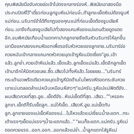
คุณพิสมัยมือจับควยจ่อเข้าไปตรงกลางร่องหี…พิสมัยเอาสองมือ
ประกบปิดหีไว้”เดี๋ยวก่อนลูกจูบหีแม่ก่อนจ๋ะ..ถ้าลูกจะเย็ดหีแม่ต้องจูบหี
แม่ก่อน..นรินทร์จำได้ถึงกฎของคุณแม่ที่ก่อนเย็ดต้องจูบเลียหี
ก่อน..เขาจึงก้มลงจูบเลียไปทั่วสองแคมหีของแม่แถมด้วยดูดแตด
อีก..จนพิศมัยเกือบน้ำแตกคาปากลูกชายจึงดันหัวนรินทร์ให้ลุกขึ้น
เอามือแหกสองแคมหีออกเพื่อรอรับหัวควยของลูกชาย..นรินทร์จ่อ
ควยหมับเข้ากลางแคมกดหัวควยมุดเข้ารูหีจนมิดเงี่ยง”อูย..เข้า
แล้ว..ลูกจ๋า..ควยเข้าหีแม่แล้ว..เย็ดแล้ว..ลูกเย็ดแม่แล้ว..เย็ดอีกลูกเย็ด
เข้ามาอีกให้มิดควยเลย..ซี๊ด..เสียวไปทั้งหีแล้ว..โอยยยย….”นรินทร์
กระเด้าเอวพรืดเดียวควยมุดเข้ารูหีมิดด้ามในโพรงหีตอดกระชับควย
เขาแน่นตลอดลำแน่หนึบเหมือนหีสาวๆ“แม่ครับ..รูหีแม่แน่ฟิตดีจัง…
ผมเสียวควยที่สุด..อูย…เย็ดดีจัง…หีแม่เย็ดดีที่สุด…เสียว…””เหรอคะ
ลูกขา..เย็ดดีก็รีบเย็ดลูก…แม่ให้เย็ด…เสียวหี..อูย..แม่เย็ดกับ
ลูก..ลูกชายของแม่เย็ดหีของแม่….ไม่ไหวแล้วแเม่เงี่ยนน้ำจะแตก…กระ
เด้าแรงๆเย็ดแม่แรงๆน้ำจะแตกแล้ว…” “ผมก็จะแตก..แม่ครับ..รูหีแม่
ตอดควยแรง…ออก..ออก…ออกแล้วแม่จ๋า…น้ำลูกแตกใส่รูหีแม่