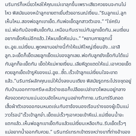
นรินทร์ก็เหนี่ยวไหล่ให้คุณแม่เขาลุกขึ้นเพราะเสียวควยจนจะทนไม่
ไหว พิสมัยมองหน้าลูกขายตาเยิ้มด้วยอารมณ์เงี่ยน..”รินลูกแม่..ลูก
เห็นไหม..สองพ่อลูกเขาเย็ด..กันพ่อเย็ดลูกสาวตัวเอง..” “ใช่ครับ
แม่..พ่อกับน้องพิมเย็ดกัน..เหมือนกับเราแม่กับลูกเย็ดกัน..ผมเงี่ยน
อยากเย็ดหีแม่อีกแล้ว..ให้ผมเย็ดหีแม่นะ..” “หยาบคายลูกเนี๊
ยะ..อูย..แม่เงี่ยน..พูดหยาบอย่างนี้ทำให้แม่หีใหญ่เงี่ยนจัง…เอาสิ
ลูก..จะเย็ดก็เย็ดเลยลูกเย็ดแม่ของลูกเลย..พ่อกับลูกยังเย็ดกันได้แม่
กับลูกก็จะเย็ดกัน เย็ดให้แม่หายเงี่ยน..เลียหีดูดแตดให้แม่..เอาควยเย็ด
ควยลูกเย็ดเข้ารูหีของแม่..อูย…ซี๊ด..เร็วเข้าลูกแม่เงี่ยนใจจะขาด
แล้ว..”นรินทร์ผลักคุณแม่ให้นั่งลงบนเตียง พิสมัยรูดกระโปรงชุดอยู่
กับบ้านออกทางศรีษะแล้วร่างเธอก็เปลือยเปล่าขาวโพลนอยู่กลาง
ห้องอวดความแน่นอวบอัดโหนกนูนอย่างท้าทาย..นรินทร์รีบถอด
เสื้อผ้าตัวเองออกจนหมดเช่นกันตาจ้องมองเรือนร่างของผู้เป็นแม่
วาวโรจน์”เร็วเข้าลูกจ๋า..เย็ดแม่เร็วๆเอาควยเข้าหีแม่..แม่เงี่ยนน้ำจะ
แตกแล้ว..เห็นพ่อลูกเขาเย็ดกันแล้วแม่เงี่ยนเหลือเกิน..รีบเย็ดเร็วๆ
แม่อยากน้ำออกกับควย..” นรินทร์แทรกเข้าตรงหว่างขาที่ถ่างอ้าของ