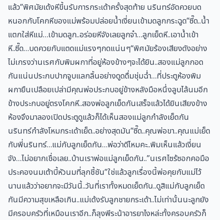
แล้ว”พิศมัยเด้งหีขี้นรับการกระเด้าครั้งสุดท้าย นรินทร์อัดควยบด
หนอกกับโคกหีของแม่พร้อมปล่อยน้ำเงี่ยนเข้ามดลูกกระฉูด”ซี๊ด..น้ำ
แตกใส่หีแม่…เข้ามดลูก..อร่อยหีจังเลยลูกจ๋า…ลูกเย็ดหี..เอาน้ำเข้า
หี..ซี๊ด…บดควยกับแตดแม่แรงๆกดแน่นๆ“พิศมัยร้องเสียงดังอย่าง
ไม่เกรงว่านเรศกับพิมผกาที่อยู่ห้องข้างๆจะได้ยิน..สองแม่ลูกกอด
กันแน่นประกบปากจูบแลกลิ้นอย่างดูดดื่มชุ่มฉ่ำ…ที่ประตูห้องพิม
ผกายืนเปลือยเปล่ามีคุณพ่อประกบอยู่ข้างหลังมือหนึ่งลูบไล้นมอีก
ข้างประกบอยู่ตรงโคกหี..สองพ่อลูกเย็ดกันเสร็จแล้วได้ยินเสียงข้าง
ห้องจึงมาลองเปิดประตูดูแล้วก็ได้เห็นสองแม่ลูกกำลังเย็ดกัน
นรินทร์กำลังโหมกระเด้าเย็ด..อย่างสุดมัน”ซี๊ด..คุณพ่อขา..คุณแม่เย็ด
กับพี่นรินทร์…แม่กับลูกเย็ดกัน…พ่อว่าดีไหมคะ..พิมเห็นแล้วเงี่ยน
จัง…ไม่อยากเชื่อเลย..บ้านเราพ่อแม่ลูกเย็ดกัน..”นเรศไซร้ซอกคอมือ
ประคองนมเต้าบี้หัวนมที่ลุกชี้ชัน”ใช่แล้วลูกเรื่องนี้พ่อคุยกับแม่ไว้
นานแล้วว่าอยากจะมีวันนี้..วันที่เราทั้งหมดเย็ดกัน..ดูสิแม่กับลูกเย็ด
กันมีความสุขเหลือเกิน..แม่เด้งรับลูกชายกระเด้า..ไม่เท่านั้นนะลูกยัง
มีครอบครัวที่เหมือนเราอีก..ก็ลุงพีระน้าอารยาไงหล่ะทั้งครอบครัวก็