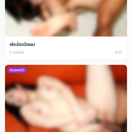
พ่อล่อเมียผม
5 วันที่แล้ว
35
ครอบครัว