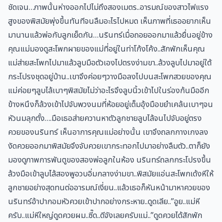
ชัดเจน…ภาพนั้นห่างออกไปไม่ถึงสองเมตร..อารมณ์ของสาวไฟแรง
สูงของพิสมัยพุ่งขึ้นทันทีจนลืมอะไรไปหมด เห็นภาพที่เธออยากเห็น
มานานแล้วพ่อกับลูกเย็ดกัน…นรินทร์เมื่อถอยออกมาแล้วยื่นอยู่ข้าง
คุณแม่มองดูสะโพกผายของแม่ที่อยู่ในท่าโก้งโค้ง..สักพักเห็นคุณ
แม่ส่ายสะโพกไปมาแล้วลูบมือตัวเองไปตรงง่ามขา..ล้วงลูบไปมาอยู่ใต้
กระโปรงชุดอยู่บ้าน..เขาจึงค่อยๆวางมือลงไปบนสะโพกสวยของคุณ
แม่ค่อยๆลูบไล้เบาๆพิสมัยไม่ว่าอะไรจึงลูบนิ้วเข้าไปในร่องก้นมืออีก
ข้างหนึงก็ล้วงเข้าไปจับพวงนมที่ห้อยอยู่เต็มอุ้งมือขยำเคล้นเบาๆจน
หัวนมลุกตั้ง….มือเธอส่ายควานหาตัวลูกชายลูบไล้จนไปจับอยู่ตรง
ควยของนรินทร์ เห็นอาการคุณแม่อย่างนั้น เขาจึงถลกกางเกงลง
งัดควยออกมาพิสมัยจึงจับควยเขากระทอกไปมาอย่างลืมตัว..ตาก็ยัง
มองดูภาพการพันตูของสองพ่อลูกในห้อง นรินทร์ถลกกระโปรงขึ้น
ล้วงมือเข้าลูบไล้สองพูอวบอิ่มกลางง่ามขา..พิสมัยแอ่นสะโพกเด้งหีให้
ลูกชายอย่างสุดทนต่ออารมณ์เงี่ยน..แล้วเธอก็หันหน้ามาหาควยของ
นรินทร์อ้าปากอมหัวควยเข้าปากอย่างกระหาย..ดูดเลีย..”อูย..แม่หี
ครับ..แม่หีใหญ่ดูดควยผม..ซี๊ด..ดีจังเลยครับแม่..”ดูดควยได้สักพัก