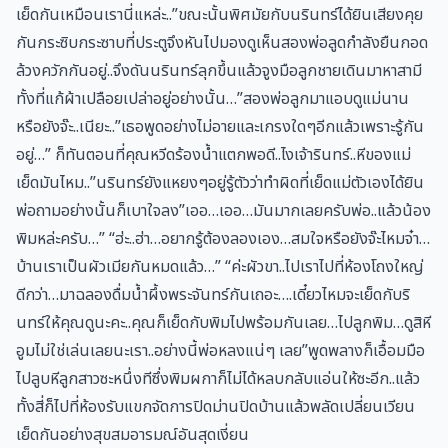
เย็ดกันเหมือนเรานี่แหล่ะ..”ขณะนั้นพิศมัยกับนรินทร์ได้ยินเสียงคุย
กันกระซิบกระซาบที่ประตูจึงหันไปมองดูเห็นสองพ่อลูดกำลังยืนกอด
ล้วงควักกันอยู่..จึงดันนรินทร์ลุกขึ้นแล้วจูงมือลูกชายเดินมาหาสามี
ทั้งที่แก้ผ้าเปลือยเปล่าอยู่อย่างนั้น…”สองพ่อลูกมาแอบดูแม่นาน
หรือยังจ๊ะ..เนียะ..”เธอพูดอย่างไม่อายและเกรงใดๆอีกแล้วเพราะรู้กัน
อยู่…” ก็ทันตอนที่คุณหวีดร้องน้ำแตกพอดี..ไงเจ้ารินทร์..หีของแม่
เย็ดมันไหม..”นรินทร์ยังแหยงๆอยู่รู้ตัวว่าทำผิดที่เย็ดแม่ตัวเองได้ยิน
พ่อถามอย่างนั้นก็เบาใจลง”เออ…เออ…มันมากเลยครับพ่อ..แล้วน้อง
พิมหล่ะครับ…” “ฮ่ะ..ฮ่า…อยากรู้ต้องลองเอง…สมใจหรือยังจ๊ะไหมจ๋า…
บ้านเราเป็นผัวเมียกันหมดแล้ว…” “ค่ะผัวขา..ไปเราไปที่ห้องโถงใหญ่
ดีกว่า…มาฉลองดื่มน้ำผึ้งพระจันทร์กันเถอะ….เดี๋ยวไหมจะเย็ดกับริ
นทร์ให้คุณดูนะคะ..คุณก็เย็ดกับพิมไปพร้อมกันเลย…ไปลูกพิม…ดูสิหี
อูมไม่ใช่เล่นเลยนะเรา..อย่างนี้พ่อหลงแน่ๆ เลย”พูดพลางก็เอื้อมมือ
ไปลูบหีลูกสาวซะหนึ่งทีซึ่งพิมผกาก็ไม่ได้หลบกลับแอ่นให้ซะอีก..แล้ว
ทั้งสี่ก็ไปที่ห้องรับแขกจัดการปิดม่านปิดบ้านแล้วพลัดเปลี่ยนเวียน
เย็ดกันอย่างสุขสมอารมณ์อันสุดเงี่ยน