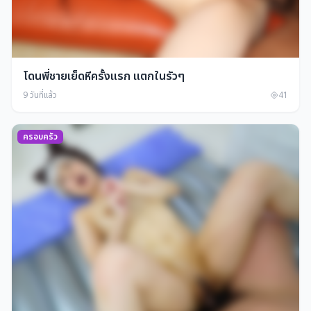
โดนพี่ชายเย็ดหีครั้งแรก แตกในรัวๆ
9 วันที่แล้ว
41
ครอบครัว