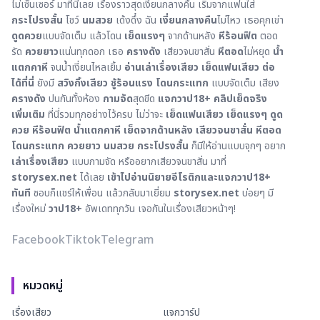
ไม่เซ็นเซอร์ มาที่นี่เลย เรื่องราวสุดเงี่ยนกลางคืน เริ่มจากแฟนใส่
กระโปรงสั้น
โชว์
นมสวย
เด้งดึ๋ง ฉัน
เงี่ยนกลางคืน
ไม่ไหว เธอคุกเข่า
ดูดควย
แบบจัดเต็ม แล้วโดน
เย็ดแรงๆ
จากด้านหลัง
หีร้อนฟิต
ตอด
รัด
ควยยาว
แน่นทุกดอก เธอ
ครางดัง
เสียวจนขาสั่น
หีตอด
ไม่หยุด
น้ำ
แตกคาหี
จนน้ำเงี่ยนไหลเยิ้ม
อ่านเล่าเรื่องเสียว เย็ดแฟนเสียว ต่อ
ได้ที่นี่
ยังมี
สวิงกิ้งเสียว
ชู้ร้อนแรง
โดนกระแทก
แบบจัดเต็ม เสียง
ครางดัง
ปนกันทั้งห้อง
กามจัด
สุดขีด
แจกวาป18+ คลิปเย็ดจริง
เพิ่มเติม
ที่นี่รวมทุกอย่างไว้ครบ ไม่ว่าจะ
เย็ดแฟนเสียว
เย็ดแรงๆ
ดูด
ควย
หีร้อนฟิต
น้ำแตกคาหี
เย็ดจากด้านหลัง
เสียวจนขาสั่น
หีตอด
โดนกระแทก
ควยยาว
นมสวย
กระโปรงสั้น
ก็มีให้อ่านแบบจุกๆ อยาก
เล่าเรื่องเสียว
แบบกามจัด หรืออยากเสียวจนขาสั่น มาที่
storysex.net
ได้เลย
เข้าไปอ่านนิยายอีโรติกและแจกวาป18+
ทันที
ชอบก็แชร์ให้เพื่อน แล้วกลับมาเยี่ยม
storysex.net
บ่อยๆ มี
เรื่องใหม่
วาป18+
อัพเดททุกวัน เจอกันในเรื่องเสียวหน้าๆ!
Facebook
Tiktok
Telegram
หมวดหมู่
เรื่องเสียว
แจกวาร์ป