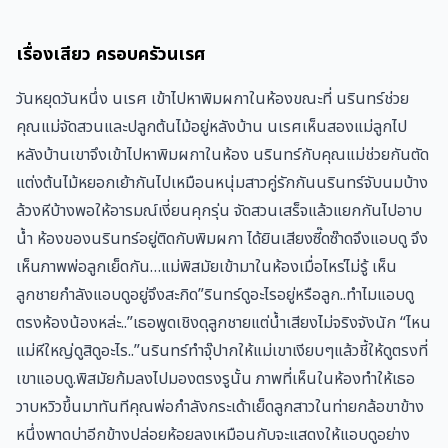
เรื่องเสียว ครอบครัวนเรศ
วันหยุดวันหนึ่ง นเรศ เข้าไปหาพิมผกาในห้องขณะที่ นรินทร์ช่วย
คุณแม่จัดสวนและปลูกต้นไม้อยู่หลังบ้าน นเรศเห็นสองแม่ลูกไป
หลังบ้านเขาจึงเข้าไปหาพิมผกาในห้อง นรินทร์กับคุณแม่ช่วยกันตัด
แต่งต้นไม้หยอกเย้ากันไปเหมือนหนุ่มสาวคู่รักกันนรินทร์จับนมบ้าง
ล้วงหีบ้างพอให้อารมณ์เงี่ยนคุกรุ่น จัดสวนเสร็จแล้วแยกกันไปอาบ
น้ำ ห้องของนรินทร์อยู่ติดกับพิมผกา ได้ยินเสียงซี๊ดซ๊าดจึงแอบดู จึง
เห็นภาพพ่อลูกเย็ดกัน…แม่พิสมัยเข้ามาในห้องเมื่อไหร่ไม่รู้ เห็น
ลูกชายกำลังแอบดูอยู่จึงสะกิด”รินทร์ดูอะไรอยู่หรือลูก..ทำไมแอบดู
ตรงห้องน้องหล่ะ..”เธอพูดเชิงดุลูกชายแต่น้ำเสียงไม่จริงจังนัก “ไหน
แม่หีใหญ่ดูสิดูอะไร..”นรินทร์ทำจุ๊ปากให้แม่เขาเงียบๆแล้วชี้ให้ดูตรงที่
เขาแอบดู.พิสมัยก้มลงไปมองตรงรูนั้น ภาพที่เห็นในห้องทำให้เธอ
วาบหวิวขึ้นมาทันทีคุณพ่อกำลังกระเด้าเย็ดลูกสาวในท่ายกล้อขาข้าง
หนึ่งพาดบ่าอีกข้างปล่อยห้อยลงเหมือนกับจะแสดงให้แอบดูอย่าง