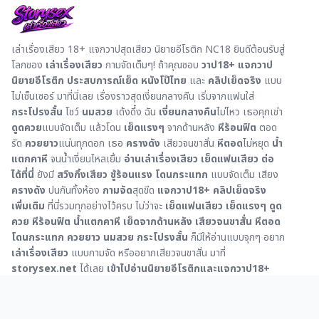
เล่าเรื่องเสียว 18+ แจกวาปสุดเสียว นิยายอีโรติก NC18 ยินดีต้อนรับสู่
โลกของ
เล่าเรื่องเสียว
กามจัดเต็มๆ! ถ้าคุณชอบ
วาป18+
แจกวาป
นิยายอีโรติก
ประสบการณ์เย็ด
หนังโป๊ไทย
และ
คลิปเย็ดจริง
แบบ
ไม่เซ็นเซอร์ มาที่นี่เลย เรื่องราวสุดเงี่ยนกลางคืน เริ่มจากแฟนใส่
กระโปรงสั้น
โชว์
นมสวย
เด้งดึ๋ง ฉัน
เงี่ยนกลางคืน
ไม่ไหว เธอคุกเข่า
ดูดควย
แบบจัดเต็ม แล้วโดน
เย็ดแรงๆ
จากด้านหลัง
หีร้อนฟิต
ตอด
รัด
ควยยาว
แน่นทุกดอก เธอ
ครางดัง
เสียวจนขาสั่น
หีตอด
ไม่หยุด
น้ำ
แตกคาหี
จนน้ำเงี่ยนไหลเยิ้ม
อ่านเล่าเรื่องเสียว เย็ดแฟนเสียว ต่อ
ได้ที่นี่
ยังมี
สวิงกิ้งเสียว
ชู้ร้อนแรง
โดนกระแทก
แบบจัดเต็ม เสียง
ครางดัง
ปนกันทั้งห้อง
กามจัด
สุดขีด
แจกวาป18+ คลิปเย็ดจริง
เพิ่มเติม
ที่นี่รวมทุกอย่างไว้ครบ ไม่ว่าจะ
เย็ดแฟนเสียว
เย็ดแรงๆ
ดูด
ควย
หีร้อนฟิต
น้ำแตกคาหี
เย็ดจากด้านหลัง
เสียวจนขาสั่น
หีตอด
โดนกระแทก
ควยยาว
นมสวย
กระโปรงสั้น
ก็มีให้อ่านแบบจุกๆ อยาก
เล่าเรื่องเสียว
แบบกามจัด หรืออยากเสียวจนขาสั่น มาที่
storysex.net
ได้เลย
เข้าไปอ่านนิยายอีโรติกและแจกวาป18+
ทันที
ชอบก็แชร์ให้เพื่อน แล้วกลับมาเยี่ยม
storysex.net
บ่อยๆ มี
เรื่องใหม่
วาป18+
อัพเดททุกวัน เจอกันในเรื่องเสียวหน้าๆ!