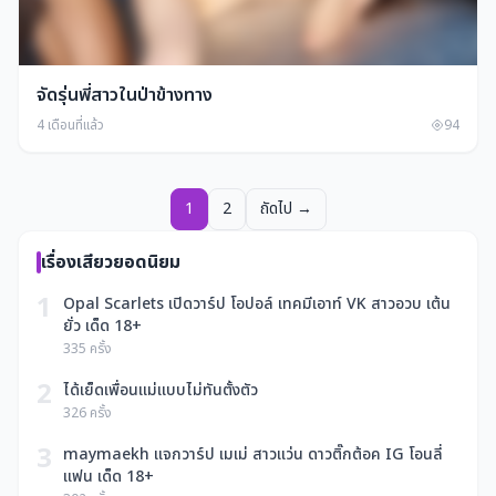
จัดรุ่นพี่สาวในป่าข้างทาง
4 เดือนที่แล้ว
94
1
2
ถัดไป →
เรื่องเสียวยอดนิยม
1
Opal Scarlets เปิดวาร์ป โอปอล์ เทคมีเอาท์ VK สาวอวบ เต้น
ยั่ว เด็ด 18+
335 ครั้ง
2
ได้เย็ดเพื่อนแม่แบบไม่ทันตั้งตัว
326 ครั้ง
3
maymaekh แจกวาร์ป เมเม่ สาวแว่น ดาวติ๊กต้อค IG โอนลี่
แฟน เด็ด 18+